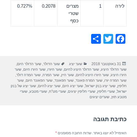
לירה
1
מצרים
0.2078
0.727%
שטרי
כסף
S
T
F
h
wi
a
ar
tt
c
פורסם
קטגוריות
תגיות
31 באוקטובר 2018
שער יציג
שער הדולר
,
שער הדולר היום
,
e
er
e
בתאריך
שער הדולר היציג
,
שער הדולר היציג להיום
,
שער היורו
,
שער היורו היום
,
שער
b
היורו היציג
,
שער היורו היציג להיום
,
שער היין
,
שער המרה
,
שער המרה דולר
,
שער המרה יורו
,
שער המרה פאונד
,
שער הפאונד
,
שער הפאונד היום
,
שער
o
חליפין
,
שער יציג בנק ישראל
,
שער יציג היום
,
שער יציג להיום
,
שער יציג של בנק
ישראל
,
שערי חליפין
,
שערי חליפין יציגים
,
שערי מט"ח
,
שערי מטבע
,
שערי
o
מטבע חוץ
,
שערים יציגים
k
כתיבת תגובה
האימייל לא יוצג באתר.
שדות החובה מסומנים
*