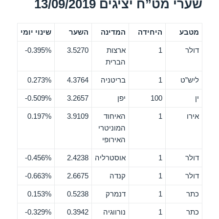
שערי מט”ח יציגים 13/09/2019
מטבע
היחידה
המדינה
השער
שינוי יומי
דולר
1
ארצות
3.5270
0.395%-
הברית
ליש”ט
1
בריטניה
4.3764
0.273%
ין
100
יפן
3.2657
0.509%-
אירו
1
האיחוד
3.9109
0.197%
המוניטרי
האירופי
דולר
1
אוסטרליה
2.4238
0.456%-
דולר
1
קנדה
2.6675
0.663%-
כתר
1
דנמרק
0.5238
0.153%
כתר
1
נורווגיה
0.3942
0.329%-