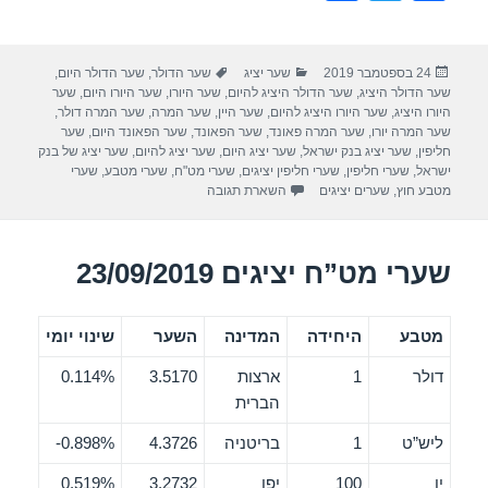
h
wi
a
ar
tt
c
פורסם
קטגוריות
תגיות
24 בספטמבר 2019
שער יציג
שער הדולר
,
שער הדולר היום
,
e
er
e
בתאריך
שער הדולר היציג
,
שער הדולר היציג להיום
,
שער היורו
,
שער היורו היום
,
שער
b
היורו היציג
,
שער היורו היציג להיום
,
שער היין
,
שער המרה
,
שער המרה דולר
,
שער המרה יורו
,
שער המרה פאונד
,
שער הפאונד
,
שער הפאונד היום
,
שער
o
חליפין
,
שער יציג בנק ישראל
,
שער יציג היום
,
שער יציג להיום
,
שער יציג של בנק
ישראל
,
שערי חליפין
,
שערי חליפין יציגים
,
שערי מט"ח
,
שערי מטבע
,
שערי
o
מטבע חוץ
,
שערים יציגים
השארת תגובה
k
שערי מט”ח יציגים 23/09/2019
מטבע
היחידה
המדינה
השער
שינוי יומי
דולר
1
ארצות
3.5170
0.114%
הברית
ליש”ט
1
בריטניה
4.3726
0.898%-
ין
100
יפן
3.2732
0.519%