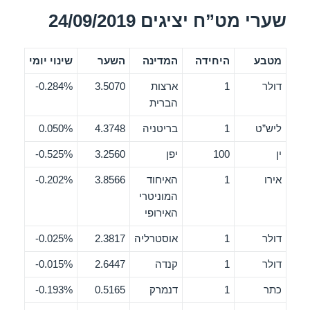
שערי מט”ח יציגים 24/09/2019
מטבע
היחידה
המדינה
השער
שינוי יומי
דולר
1
ארצות
3.5070
0.284%-
הברית
ליש”ט
1
בריטניה
4.3748
0.050%
ין
100
יפן
3.2560
0.525%-
אירו
1
האיחוד
3.8566
0.202%-
המוניטרי
האירופי
דולר
1
אוסטרליה
2.3817
0.025%-
דולר
1
קנדה
2.6447
0.015%-
כתר
1
דנמרק
0.5165
0.193%-