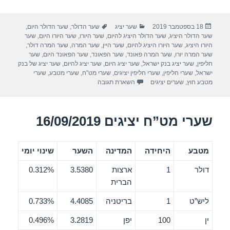
h
wi
a
ar
tt
c
פורסם
קטגוריות
תגיות
18 בספטמבר 2019
שער יציג
שער הדולר
,
שער הדולר היום
,
e
er
e
בתאריך
שער הדולר היציג
,
שער הדולר היציג להיום
,
שער היורו
,
שער היורו היום
,
שער
b
היורו היציג
,
שער היורו היציג להיום
,
שער היין
,
שער המרה
,
שער המרה דולר
,
שער המרה יורו
,
שער המרה פאונד
,
שער הפאונד
,
שער הפאונד היום
,
שער
o
חליפין
,
שער יציג בנק ישראל
,
שער יציג היום
,
שער יציג להיום
,
שער יציג של בנק
ישראל
,
שערי חליפין
,
שערי חליפין יציגים
,
שערי מט"ח
,
שערי מטבע
,
שערי
o
מטבע חוץ
,
שערים יציגים
השארת תגובה
k
שערי מט”ח יציגים 16/09/2019
מטבע
היחידה
המדינה
השער
שינוי יומי
דולר
1
ארצות
3.5380
0.312%
הברית
ליש”ט
1
בריטניה
4.4085
0.733%
ין
100
יפן
3.2819
0.496%