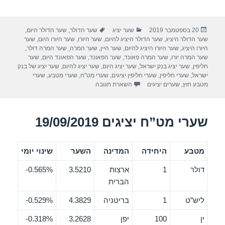
h
wi
a
ar
tt
c
פורסם
קטגוריות
תגיות
20 בספטמבר 2019
שער יציג
שער הדולר
,
שער הדולר היום
,
e
er
e
בתאריך
שער הדולר היציג
,
שער הדולר היציג להיום
,
שער היורו
,
שער היורו היום
,
שער
b
היורו היציג
,
שער היורו היציג להיום
,
שער היין
,
שער המרה
,
שער המרה דולר
,
שער המרה יורו
,
שער המרה פאונד
,
שער הפאונד
,
שער הפאונד היום
,
שער
o
חליפין
,
שער יציג בנק ישראל
,
שער יציג היום
,
שער יציג להיום
,
שער יציג של בנק
ישראל
,
שערי חליפין
,
שערי חליפין יציגים
,
שערי מט"ח
,
שערי מטבע
,
שערי
o
מטבע חוץ
,
שערים יציגים
השארת תגובה
k
שערי מט”ח יציגים 19/09/2019
מטבע
היחידה
המדינה
השער
שינוי יומי
דולר
1
ארצות
3.5210
0.565%-
הברית
ליש”ט
1
בריטניה
4.3829
0.529%-
ין
100
יפן
3.2628
0.318%-