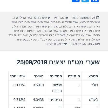
h
wi
a
ar
tt
c
פורסם
קטגוריות
תגיות
26 בספטמבר 2019
שער יציג
שער הדולר
,
שער הדולר היום
,
e
er
e
בתאריך
שער הדולר היציג
,
שער הדולר היציג להיום
,
שער היורו
,
שער היורו היום
,
שער
b
היורו היציג
,
שער היורו היציג להיום
,
שער היין
,
שער המרה
,
שער המרה דולר
,
שער המרה יורו
,
שער המרה פאונד
,
שער הפאונד
,
שער הפאונד היום
,
שער
o
חליפין
,
שער יציג בנק ישראל
,
שער יציג היום
,
שער יציג להיום
,
שער יציג של בנק
ישראל
,
שערי חליפין
,
שערי חליפין יציגים
,
שערי מט"ח
,
שערי מטבע
,
שערי
o
מטבע חוץ
,
שערים יציגים
השארת תגובה
k
שערי מט”ח יציגים 25/09/2019
מטבע
היחידה
המדינה
השער
שינוי יומי
דולר
1
ארצות
3.5010
0.171%-
הברית
ליש”ט
1
בריטניה
4.3436
0.713%-