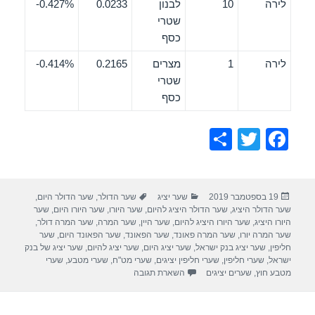
לירה
10
לבנון
0.0233
0.427%-
שטרי
כסף
לירה
1
מצרים
0.2165
0.414%-
שטרי
כסף
S
T
F
h
wi
a
ar
tt
c
פורסם
קטגוריות
תגיות
19 בספטמבר 2019
שער יציג
שער הדולר
,
שער הדולר היום
,
e
er
e
בתאריך
שער הדולר היציג
,
שער הדולר היציג להיום
,
שער היורו
,
שער היורו היום
,
שער
b
היורו היציג
,
שער היורו היציג להיום
,
שער היין
,
שער המרה
,
שער המרה דולר
,
שער המרה יורו
,
שער המרה פאונד
,
שער הפאונד
,
שער הפאונד היום
,
שער
o
חליפין
,
שער יציג בנק ישראל
,
שער יציג היום
,
שער יציג להיום
,
שער יציג של בנק
ישראל
,
שערי חליפין
,
שערי חליפין יציגים
,
שערי מט"ח
,
שערי מטבע
,
שערי
o
מטבע חוץ
,
שערים יציגים
השארת תגובה
k