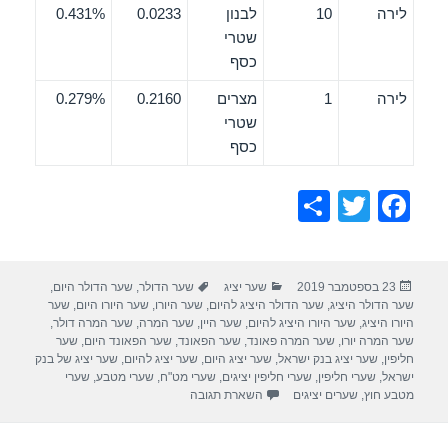
לירה
10
לבנון
0.0233
0.431%
שטרי
כסף
לירה
1
מצרים
0.2160
0.279%
שטרי
כסף
S
T
F
h
wi
a
ar
tt
c
פורסם
קטגוריות
תגיות
23 בספטמבר 2019
שער יציג
שער הדולר
,
שער הדולר היום
,
e
er
e
בתאריך
שער הדולר היציג
,
שער הדולר היציג להיום
,
שער היורו
,
שער היורו היום
,
שער
b
היורו היציג
,
שער היורו היציג להיום
,
שער היין
,
שער המרה
,
שער המרה דולר
,
שער המרה יורו
,
שער המרה פאונד
,
שער הפאונד
,
שער הפאונד היום
,
שער
o
חליפין
,
שער יציג בנק ישראל
,
שער יציג היום
,
שער יציג להיום
,
שער יציג של בנק
ישראל
,
שערי חליפין
,
שערי חליפין יציגים
,
שערי מט"ח
,
שערי מטבע
,
שערי
o
מטבע חוץ
,
שערים יציגים
השארת תגובה
k