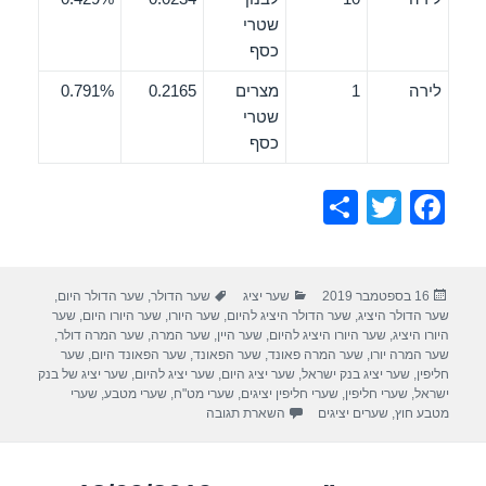
שטרי
כסף
לירה
1
מצרים
0.2165
0.791%
שטרי
כסף
S
T
F
h
wi
a
ar
tt
c
פורסם
קטגוריות
תגיות
16 בספטמבר 2019
שער יציג
שער הדולר
,
שער הדולר היום
,
e
er
e
בתאריך
שער הדולר היציג
,
שער הדולר היציג להיום
,
שער היורו
,
שער היורו היום
,
שער
b
היורו היציג
,
שער היורו היציג להיום
,
שער היין
,
שער המרה
,
שער המרה דולר
,
שער המרה יורו
,
שער המרה פאונד
,
שער הפאונד
,
שער הפאונד היום
,
שער
o
חליפין
,
שער יציג בנק ישראל
,
שער יציג היום
,
שער יציג להיום
,
שער יציג של בנק
ישראל
,
שערי חליפין
,
שערי חליפין יציגים
,
שערי מט"ח
,
שערי מטבע
,
שערי
o
מטבע חוץ
,
שערים יציגים
השארת תגובה
k