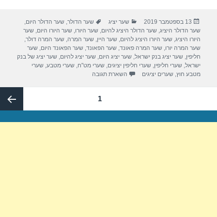
ar
tt
c
פורסם
קטגוריות
תגיות
13 בספטמבר 2019
שער יציג
שער הדולר
,
שער הדולר היום
,
e
er
e
בתאריך
שער הדולר היציג
,
שער הדולר היציג להיום
,
שער היורו
,
שער היורו היום
,
שער
b
היורו היציג
,
שער היורו היציג להיום
,
שער היין
,
שער המרה
,
שער המרה דולר
,
שער המרה יורו
,
שער המרה פאונד
,
שער הפאונד
,
שער הפאונד היום
,
שער
o
חליפין
,
שער יציג בנק ישראל
,
שער יציג היום
,
שער יציג להיום
,
שער יציג של בנק
ישראל
,
שערי חליפין
,
שערי חליפין יציגים
,
שערי מט"ח
,
שערי מטבע
,
שערי
o
מטבע חוץ
,
שערים יציגים
השארת תגובה
k
Post
עמוד
1
paginatio
העמוד
הבא