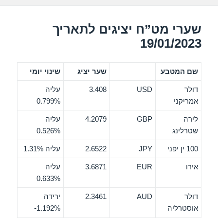
k
שערי מט”ח יציגים לתאריך
19/01/2023
שם המטבע
שער יציג
שינוי יומי
דולר
USD
3.408
עליה
אמריקני
0.799%
לירה
GBP
4.2079
עליה
שטרלינג
0.526%
100 ין יפני
JPY
2.6522
עליה 1.31%
אירו
EUR
3.6871
עליה
0.633%
דולר
AUD
2.3461
ירידה
אוסטרליה
‎-1.192%