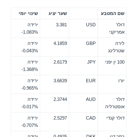
שם המטבע
שער יציג
שינוי יומי
דולר
USD
3.381
ירידה
אמריקני
‎-1.083%
לירה
GBP
4.1859
ירידה
שטרלינג
‎-0.043%
100 ין יפני
JPY
2.6179
ירידה
‎-1.368%
יורו
EUR
3.6639
ירידה
‎-0.965%
דולר
AUD
2.3744
ירידה
אוסטרליה
‎-0.017%
דולר קנדי
CAD
2.5297
ירידה
‎-0.707%
כתר דני
DKK
0.4925
ירידה