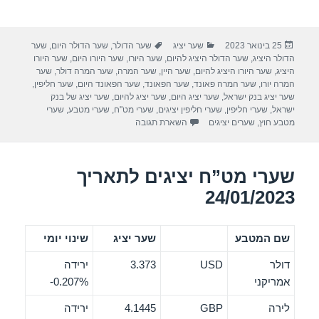
h
wi
a
ar
tt
c
פורסם
קטגוריות
תגיות
25 בינואר 2023
שער יציג
שער הדולר
,
שער הדולר היום
,
שער
e
er
e
בתאריך
הדולר היציג
,
שער הדולר היציג להיום
,
שער היורו
,
שער היורו היום
,
שער היורו
b
היציג
,
שער היורו היציג להיום
,
שער היין
,
שער המרה
,
שער המרה דולר
,
שער
המרה יורו
,
שער המרה פאונד
,
שער הפאונד
,
שער הפאונד היום
,
שער חליפין
,
o
שער יציג בנק ישראל
,
שער יציג היום
,
שער יציג להיום
,
שער יציג של בנק
ישראל
,
שערי חליפין
,
שערי חליפין יציגים
,
שערי מט"ח
,
שערי מטבע
,
שערי
o
מטבע חוץ
,
שערים יציגים
השארת תגובה
k
שערי מט”ח יציגים לתאריך
24/01/2023
שם המטבע
שער יציג
שינוי יומי
דולר
USD
3.373
ירידה
אמריקני
‎-0.207%
לירה
GBP
4.1445
ירידה