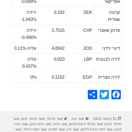
אפריקאי
‎-0.699%
קרונה
SEK
0.332
ירידה
שוודית
‎-1.043%
פרנק שווצרי
CHF
3.7515
ירידה
‎-0.456%
דינר ירדני
JOD
4.8942
עליה 0.11%
לירה לבנונית
LBP
0.023
עליה
0.437%
לירה מצרית
EGP
0.1152
0%
S
T
F
h
wi
a
ar
tt
c
פורסם
קטגוריות
תגיות
31 בינואר 2023
שער יציג
שער הדולר
,
שער הדולר היום
,
שער
e
er
e
בתאריך
הדולר היציג
,
שער הדולר היציג להיום
,
שער היורו
,
שער היורו היום
,
שער היורו
היציג
,
שער היורו היציג להיום
,
שער היין
,
שער המרה
,
שער המרה דולר
,
שער