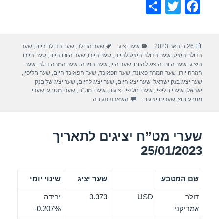
S
T
F
h
wi
a
ar
tt
c
פורסם
קטגוריות
תגיות
26 בינואר 2023
שער יציג
שער הדולר
,
שער הדולר היום
,
שער
e
er
e
בתאריך
הדולר היציג
,
שער הדולר היציג להיום
,
שער היורו
,
שער היורו היום
,
שער היורו
b
היציג
,
שער היורו היציג להיום
,
שער היין
,
שער המרה
,
שער המרה דולר
,
שער
המרה יורו
,
שער המרה פאונד
,
שער הפאונד
,
שער הפאונד היום
,
שער חליפין
,
o
שער יציג בנק ישראל
,
שער יציג היום
,
שער יציג להיום
,
שער יציג של בנק
ישראל
,
שערי חליפין
,
שערי חליפין יציגים
,
שערי מט"ח
,
שערי מטבע
,
שערי
o
מטבע חוץ
,
שערים יציגים
השארת תגובה
k
שערי מט”ח יציגים לתאריך
25/01/2023
שם המטבע
שער יציג
שינוי יומי
דולר
USD
3.373
ירידה
אמריקני
‎-0.207%