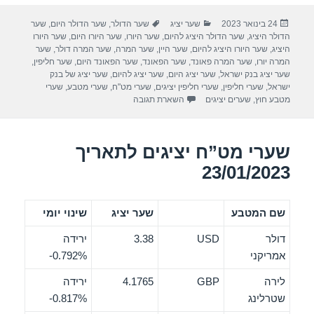
ar
tt
c
פורסם
קטגוריות
תגיות
24 בינואר 2023
שער יציג
שער הדולר
,
שער הדולר היום
,
שער
e
er
e
בתאריך
הדולר היציג
,
שער הדולר היציג להיום
,
שער היורו
,
שער היורו היום
,
שער היורו
b
היציג
,
שער היורו היציג להיום
,
שער היין
,
שער המרה
,
שער המרה דולר
,
שער
המרה יורו
,
שער המרה פאונד
,
שער הפאונד
,
שער הפאונד היום
,
שער חליפין
,
o
שער יציג בנק ישראל
,
שער יציג היום
,
שער יציג להיום
,
שער יציג של בנק
ישראל
,
שערי חליפין
,
שערי חליפין יציגים
,
שערי מט"ח
,
שערי מטבע
,
שערי
o
מטבע חוץ
,
שערים יציגים
השארת תגובה
k
שערי מט”ח יציגים לתאריך
23/01/2023
שם המטבע
שער יציג
שינוי יומי
דולר
USD
3.38
ירידה
אמריקני
‎-0.792%
לירה
GBP
4.1765
ירידה
שטרלינג
‎-0.817%