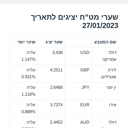
k
שערי מט”ח יציגים לתאריך
27/01/2023
שם המטבע
שער יציג
שינוי יומי
דולר
USD
3.438
עליה
אמריקני
1.147%
לירה
GBP
4.2511
עליה
שטרלינג
0.931%
ין יפני
JPY
2.6468
עליה
1.116%
אירו
EUR
3.7374
עליה
0.888%
דולר
AUD
2.4402
עליה