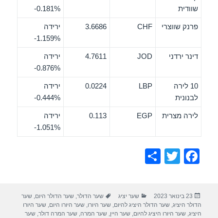
שוודית
‎-0.181%
פרנק שווצרי
CHF
3.6686
ירידה
‎-1.159%
דינר ירדני
JOD
4.7611
ירידה
‎-0.876%
10 לירה
LBP
0.0224
ירידה
לבנונית
‎-0.444%
לירה מצרית
EGP
0.113
ירידה
‎-1.051%
S
T
F
h
wi
a
ar
tt
c
פורסם
קטגוריות
תגיות
23 בינואר 2023
שער יציג
שער הדולר
,
שער הדולר היום
,
שער
e
er
e
בתאריך
הדולר היציג
,
שער הדולר היציג להיום
,
שער היורו
,
שער היורו היום
,
שער היורו
היציג
,
שער היורו היציג להיום
,
שער היין
,
שער המרה
,
שער המרה דולר
,
שער