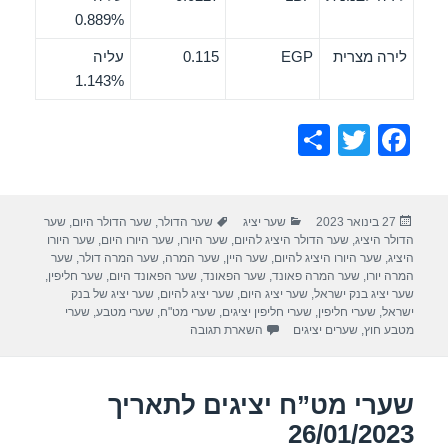
0.889%
לירה מצרית
EGP
0.115
עליה
1.143%
S
T
F
h
wi
a
ar
tt
c
פורסם
קטגוריות
תגיות
27 בינואר 2023
שער יציג
שער הדולר
,
שער הדולר היום
,
שער
e
er
e
בתאריך
הדולר היציג
,
שער הדולר היציג להיום
,
שער היורו
,
שער היורו היום
,
שער היורו
b
היציג
,
שער היורו היציג להיום
,
שער היין
,
שער המרה
,
שער המרה דולר
,
שער
המרה יורו
,
שער המרה פאונד
,
שער הפאונד
,
שער הפאונד היום
,
שער חליפין
,
o
שער יציג בנק ישראל
,
שער יציג היום
,
שער יציג להיום
,
שער יציג של בנק
ישראל
,
שערי חליפין
,
שערי חליפין יציגים
,
שערי מט"ח
,
שערי מטבע
,
שערי
o
מטבע חוץ
,
שערים יציגים
השארת תגובה
k
שערי מט”ח יציגים לתאריך
26/01/2023