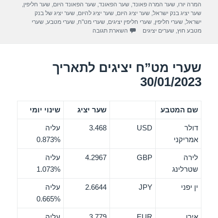
b
המרה יורו
,
שער המרה פאונד
,
שער הפאונד
,
שער הפאונד היום
,
שער חליפין
,
o
שער יציג בנק ישראל
,
שער יציג היום
,
שער יציג להיום
,
שער יציג של בנק
ישראל
,
שערי חליפין
,
שערי חליפין יציגים
,
שערי מט"ח
,
שערי מטבע
,
שערי
o
מטבע חוץ
,
שערים יציגים
השארת תגובה
k
שערי מט”ח יציגים לתאריך
30/01/2023
שם המטבע
שער יציג
שינוי יומי
דולר
USD
3.468
עליה
אמריקני
0.873%
לירה
GBP
4.2967
עליה
שטרלינג
1.073%
ין יפני
JPY
2.6644
עליה
0.665%
אירו
EUR
3.779
עליה