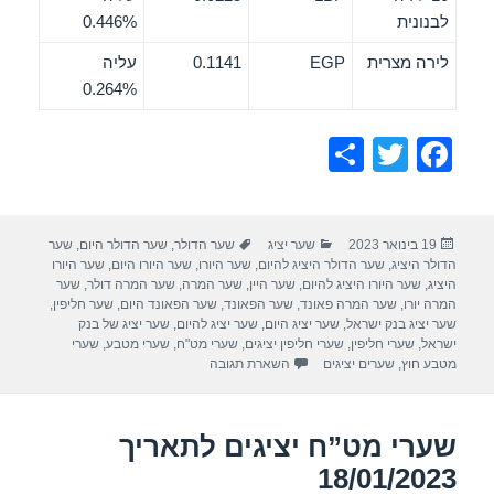
לבנונית
0.446%
לירה מצרית
EGP
0.1141
עליה
0.264%
S
T
F
h
wi
a
ar
tt
c
פורסם
קטגוריות
תגיות
19 בינואר 2023
שער יציג
שער הדולר
,
שער הדולר היום
,
שער
e
er
e
בתאריך
הדולר היציג
,
שער הדולר היציג להיום
,
שער היורו
,
שער היורו היום
,
שער היורו
b
היציג
,
שער היורו היציג להיום
,
שער היין
,
שער המרה
,
שער המרה דולר
,
שער
המרה יורו
,
שער המרה פאונד
,
שער הפאונד
,
שער הפאונד היום
,
שער חליפין
,
o
שער יציג בנק ישראל
,
שער יציג היום
,
שער יציג להיום
,
שער יציג של בנק
ישראל
,
שערי חליפין
,
שערי חליפין יציגים
,
שערי מט"ח
,
שערי מטבע
,
שערי
o
מטבע חוץ
,
שערים יציגים
השארת תגובה
k
שערי מט”ח יציגים לתאריך
18/01/2023