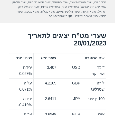
b
המרה יורו
,
שער המרה פאונד
,
שער הפאונד
,
שער הפאונד היום
,
שער חליפין
,
o
שער יציג בנק ישראל
,
שער יציג היום
,
שער יציג להיום
,
שער יציג של בנק
ישראל
,
שערי חליפין
,
שערי חליפין יציגים
,
שערי מט"ח
,
שערי מטבע
,
שערי
o
מטבע חוץ
,
שערים יציגים
השארת תגובה
k
שערי מט”ח יציגים לתאריך
20/01/2023
שם המטבע
שער יציג
שינוי יומי
דולר
USD
3.407
ירידה
אמריקני
‎-0.029%
לירה
GBP
4.2109
עליה
שטרלינג
0.071%
100 ין יפני
JPY
2.6411
ירידה
‎-0.419%
אירו
EUR
3.6948
עליה