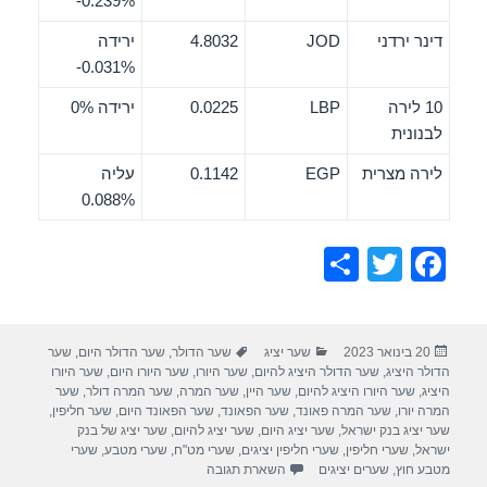
‎-0.239%
דינר ירדני
JOD
4.8032
ירידה
‎-0.031%
10 לירה
LBP
0.0225
ירידה 0%
לבנונית
לירה מצרית
EGP
0.1142
עליה
0.088%
S
T
F
h
wi
a
ar
tt
c
פורסם
קטגוריות
תגיות
20 בינואר 2023
שער יציג
שער הדולר
,
שער הדולר היום
,
שער
e
er
e
בתאריך
הדולר היציג
,
שער הדולר היציג להיום
,
שער היורו
,
שער היורו היום
,
שער היורו
b
היציג
,
שער היורו היציג להיום
,
שער היין
,
שער המרה
,
שער המרה דולר
,
שער
המרה יורו
,
שער המרה פאונד
,
שער הפאונד
,
שער הפאונד היום
,
שער חליפין
,
o
שער יציג בנק ישראל
,
שער יציג היום
,
שער יציג להיום
,
שער יציג של בנק
ישראל
,
שערי חליפין
,
שערי חליפין יציגים
,
שערי מט"ח
,
שערי מטבע
,
שערי
o
מטבע חוץ
,
שערים יציגים
השארת תגובה