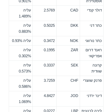
אוסטרליה
0.901%
דולר קנדי
CAD
2.5769
עליה
1.489%
כתר דני
DKK
0.5025
עליה
0.883%
כתר נורווגי
NOK
0.3472
עליה 0.93%
ראנד דרום
ZAR
0.1995
עליה
אפריקאי
0.302%
קרונה
SEK
0.3337
עליה
שוודית
0.573%
פרנק שווצרי
CHF
3.7259
עליה
0.586%
דינר ירדני
JOD
4.8427
עליה
1.069%
לירה לבנונית
LBP
0.0227
עליה