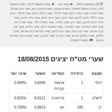
פורסם
קטגוריות
תגיות
28 באוגוסט 2015
שער יציג
המרה משקל לדולר
,
המרה משקל
e
er
e
בתאריך
ליורו
,
המרה משקל לפאונד
,
המרת מטבע
,
המרת מטבע חוץ
,
שער בנק ישראל
,
b
שער האירו
,
שער האירו היום
,
שער הדולר
,
שער הדולר היום
,
שער הדולר היציג
,
שער הדולר היציג להיום
,
שער היורו
,
שער היורו היום
,
שער היורו היציג
,
שער
o
היורו היציג להיום
,
שער היין
,
שער המרה
,
שער המרה דולר
,
שער המרה יורו
,
שער המרה פאונד
,
שער הפאונד
,
שער הפאונד היום
,
שער חליפין
,
שער יציג
o
בנק ישראל
,
שער יציג היום
,
שער יציג להיום
,
שער יציג של בנק ישראל
,
שערי
חליפין
,
שערי חליפין יציגים
,
שערי מט"ח
,
שערי מטבע
,
שערי מטבע חוץ
,
שערים
k
יציגים
השארת תגובה
שערי מט”ח יציגים 18/08/2015
מטבע
היחידה
המדינה
השער
שינוי יומי
דולר
1
ארצות
3.8290
0.499%
הברית
ליש”ט
1
בריטניה
6.0111
0.915%
יין
100
יפן
3.0813
0.729%