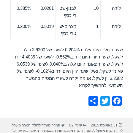
לירה
10
לבנון-שט
0.0261
0.385%
רי כסף
לירה
1
מצרים-ש
0.5019
0.200%
טרי כסף
שער הדולר היום עלה ב0.204% לשער של 3.9300 דולר
לשקל, שער היורו היום ירד ב0.562%- לשער של 4.4035 יורו
לשקל, שער הפאונד היום עלה ב0.040% לשער של 6.0539
פאונד לשקל, ואילו שער היין היום ירד ב0.102%- לשער של
3.2382 יין לשקל. אז מה יקרה לשערי המט”ח בהמשך
שערי מט”ח יציגים 31/08/2015
השבוע?
להמשיך לקרוא
S
T
F
h
wi
a
ar
tt
c
פורסם
קטגוריות
תגיות
31 באוגוסט 2015
שער יציג
המרה משקל לדולר
,
המרה משקל
e
er
e
בתאריך
ליורו
,
המרה משקל לפאונד
,
המרת מטבע
,
המרת מטבע חוץ
,
שער בנק ישראל
,