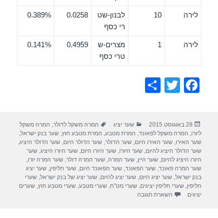
לירה
10
לבנון-שט
0.0258
0.389%
רי כסף
לירה
1
מצרים-ש
0.4959
0.141%
טרי כסף
S
T
F
h
wi
a
ar
tt
c
פורסם
קטגוריות
תגיות
28 באוגוסט 2015
שער יציג
המרה משקל לדולר
,
המרה משקל
e
er
e
בתאריך
ליורו
,
המרה משקל לפאונד
,
המרת מטבע
,
המרת מטבע חוץ
,
שער בנק ישראל
,
b
שער האירו
,
שער האירו היום
,
שער הדולר
,
שער הדולר היום
,
שער הדולר היציג
,
שער הדולר היציג להיום
,
שער היורו
,
שער היורו היום
,
שער היורו היציג
,
שער
o
היורו היציג להיום
,
שער היין
,
שער המרה
,
שער המרה דולר
,
שער המרה יורו
,
שער המרה פאונד
,
שער הפאונד
,
שער הפאונד היום
,
שער חליפין
,
שער יציג
o
בנק ישראל
,
שער יציג היום
,
שער יציג להיום
,
שער יציג של בנק ישראל
,
שערי
חליפין
,
שערי חליפין יציגים
,
שערי מט"ח
,
שערי מטבע
,
שערי מטבע חוץ
,
שערים
k
יציגים
השארת תגובה