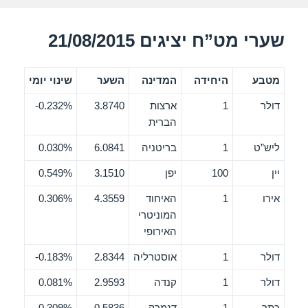
שערי מט”ח יציגים 21/08/2015
מטבע
היחידה
המדינה
השער
שינוי יומי
דולר
1
ארצות
3.8740
0.232%-
הברית
ליש”ט
1
בריטניה
6.0841
0.030%
יין
100
יפן
3.1510
0.549%
אירו
1
האיחוד
4.3559
0.306%
המוניטרי
האירופי
דולר
1
אוסטרליה
2.8344
0.183%-
דולר
1
קנדה
2.9593
0.081%
כתר
1
דנמרק
0.5836
0.309%