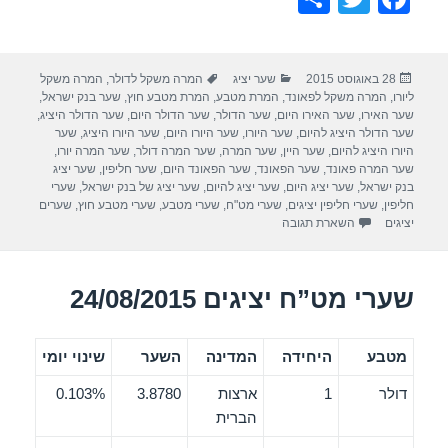
h
wi
a
ar
tt
c
פורסם
קטגוריות
תגיות
28 באוגוסט 2015
שער יציג
המרה משקל לדולר
,
המרה משקל
e
er
e
בתאריך
ליורו
,
המרה משקל לפאונד
,
המרת מטבע
,
המרת מטבע חוץ
,
שער בנק ישראל
,
b
שער האירו
,
שער האירו היום
,
שער הדולר
,
שער הדולר היום
,
שער הדולר היציג
,
שער הדולר היציג להיום
,
שער היורו
,
שער היורו היום
,
שער היורו היציג
,
שער
o
היורו היציג להיום
,
שער היין
,
שער המרה
,
שער המרה דולר
,
שער המרה יורו
,
שער המרה פאונד
,
שער הפאונד
,
שער הפאונד היום
,
שער חליפין
,
שער יציג
o
בנק ישראל
,
שער יציג היום
,
שער יציג להיום
,
שער יציג של בנק ישראל
,
שערי
חליפין
,
שערי חליפין יציגים
,
שערי מט"ח
,
שערי מטבע
,
שערי מטבע חוץ
,
שערים
k
יציגים
השארת תגובה
שערי מט”ח יציגים 24/08/2015
מטבע
היחידה
המדינה
השער
שינוי יומי
דולר
1
ארצות
3.8780
0.103%
הברית