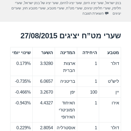
o
בנק ישראל
,
שער יציג היום
,
שער יציג להיום
,
שער יציג של בנק ישראל
,
שערי
חליפין
,
שערי חליפין יציגים
,
שערי מט"ח
,
שערי מטבע
,
שערי מטבע חוץ
,
שערים
k
יציגים
השארת תגובה
שערי מט”ח יציגים 27/08/2015
מטבע
היחידה
המדינה
השער
שינוי יומי
דולר
1
ארצות
3.9280
0.179%
הברית
ליש”ט
1
בריטניה
6.0657
0.735%-
יין
100
יפן
3.2670
0.466%-
אירו
1
האיחוד
4.4327
0.943%-
המוניטרי
האירופי
דולר
1
אוסטרליה
2.8054
0.229%