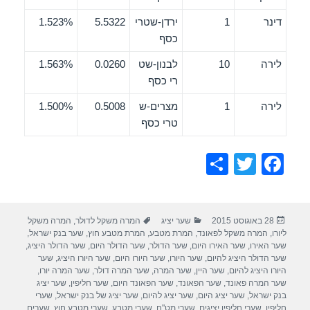
דינר
1
ירדן-שטרי
5.5322
1.523%
כסף
לירה
10
לבנון-שט
0.0260
1.563%
רי כסף
לירה
1
מצרים-ש
0.5008
1.500%
טרי כסף
S
T
F
h
wi
a
ar
tt
c
פורסם
קטגוריות
תגיות
28 באוגוסט 2015
שער יציג
המרה משקל לדולר
,
המרה משקל
e
er
e
בתאריך
ליורו
,
המרה משקל לפאונד
,
המרת מטבע
,
המרת מטבע חוץ
,
שער בנק ישראל
,
b
שער האירו
,
שער האירו היום
,
שער הדולר
,
שער הדולר היום
,
שער הדולר היציג
,
שער הדולר היציג להיום
,
שער היורו
,
שער היורו היום
,
שער היורו היציג
,
שער
o
היורו היציג להיום
,
שער היין
,
שער המרה
,
שער המרה דולר
,
שער המרה יורו
,
שער המרה פאונד
,
שער הפאונד
,
שער הפאונד היום
,
שער חליפין
,
שער יציג
o
בנק ישראל
,
שער יציג היום
,
שער יציג להיום
,
שער יציג של בנק ישראל
,
שערי
חליפין
,
שערי חליפין יציגים
,
שערי מט"ח
,
שערי מטבע
,
שערי מטבע חוץ
,
שערים