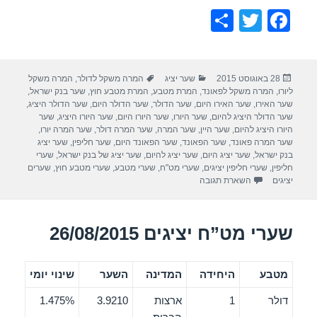
S
T
F
h
wi
a
ar
tt
c
פורסם
קטגוריות
תגיות
28 באוגוסט 2015
שער יציג
המרה משקל לדולר
,
המרה משקל
e
er
e
בתאריך
ליורו
,
המרה משקל לפאונד
,
המרת מטבע
,
המרת מטבע חוץ
,
שער בנק ישראל
,
b
שער האירו
,
שער האירו היום
,
שער הדולר
,
שער הדולר היום
,
שער הדולר היציג
,
שער הדולר היציג להיום
,
שער היורו
,
שער היורו היום
,
שער היורו היציג
,
שער
o
היורו היציג להיום
,
שער היין
,
שער המרה
,
שער המרה דולר
,
שער המרה יורו
,
שער המרה פאונד
,
שער הפאונד
,
שער הפאונד היום
,
שער חליפין
,
שער יציג
o
בנק ישראל
,
שער יציג היום
,
שער יציג להיום
,
שער יציג של בנק ישראל
,
שערי
חליפין
,
שערי חליפין יציגים
,
שערי מט"ח
,
שערי מטבע
,
שערי מטבע חוץ
,
שערים
k
יציגים
השארת תגובה
שערי מט”ח יציגים 26/08/2015
מטבע
היחידה
המדינה
השער
שינוי יומי
דולר
1
ארצות
3.9210
1.475%