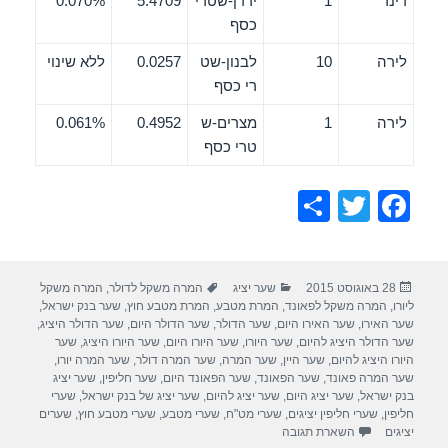
דינר
1
ירדן-שטרי
5.4709
0.070%
כסף
לירה
10
לבנון-שט
0.0257
ללא שינוי
רי כסף
לירה
1
מצרים-ש
0.4952
0.061%
טרי כסף
S
T
F
h
wi
a
ar
tt
c
פורסם
קטגוריות
תגיות
28 באוגוסט 2015
שער יציג
המרה משקל לדולר
,
המרה משקל
e
er
e
בתאריך
ליורו
,
המרה משקל לפאונד
,
המרת מטבע
,
המרת מטבע חוץ
,
שער בנק ישראל
,
b
שער האירו
,
שער האירו היום
,
שער הדולר
,
שער הדולר היום
,
שער הדולר היציג
,
שער הדולר היציג להיום
,
שער היורו
,
שער היורו היום
,
שער היורו היציג
,
שער
o
היורו היציג להיום
,
שער היין
,
שער המרה
,
שער המרה דולר
,
שער המרה יורו
,
שער המרה פאונד
,
שער הפאונד
,
שער הפאונד היום
,
שער חליפין
,
שער יציג
o
בנק ישראל
,
שער יציג היום
,
שער יציג להיום
,
שער יציג של בנק ישראל
,
שערי
חליפין
,
שערי חליפין יציגים
,
שערי מט"ח
,
שערי מטבע
,
שערי מטבע חוץ
,
שערים
k
יציגים
השארת תגובה