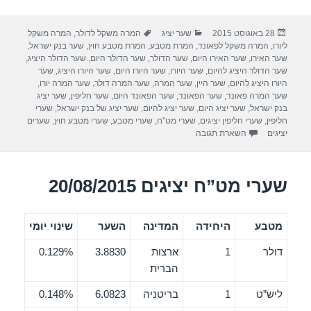
ar
tt
c
פורסם
קטגוריות
תגיות
28 באוגוסט 2015
שער יציג
המרה משקל לדולר
,
המרה משקל
e
er
e
בתאריך
ליורו
,
המרה משקל לפאונד
,
המרת מטבע
,
המרת מטבע חוץ
,
שער בנק ישראל
,
b
שער האירו
,
שער האירו היום
,
שער הדולר
,
שער הדולר היום
,
שער הדולר היציג
,
שער הדולר היציג להיום
,
שער היורו
,
שער היורו היום
,
שער היורו היציג
,
שער
o
היורו היציג להיום
,
שער היין
,
שער המרה
,
שער המרה דולר
,
שער המרה יורו
,
שער המרה פאונד
,
שער הפאונד
,
שער הפאונד היום
,
שער חליפין
,
שער יציג
o
בנק ישראל
,
שער יציג היום
,
שער יציג להיום
,
שער יציג של בנק ישראל
,
שערי
חליפין
,
שערי חליפין יציגים
,
שערי מט"ח
,
שערי מטבע
,
שערי מטבע חוץ
,
שערים
k
יציגים
השארת תגובה
שערי מט”ח יציגים 20/08/2015
מטבע
היחידה
המדינה
השער
שינוי יומי
דולר
1
ארצות
3.8830
0.129%
הברית
ליש”ט
1
בריטניה
6.0823
0.148%