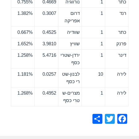
כתר
1
נורווגיה
0.4669
0.755%
רנד
1
דרום
0.3007
1.382%
אפריקה
כתר
1
שוודיה
0.4525
0.667%
פרנק
1
שוויץ
3.9810
1.652%
דינר
1
ירדן-שטרי
5.4716
1.258%
כסף
לירה
10
לבנון-שט
0.0257
1.181%
רי כסף
לירה
1
מצרים-ש
0.4952
1.268%
טרי כסף
S
T
F
h
wi
a
ar
tt
c