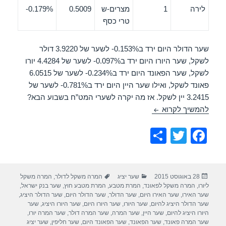
לירה
1
מצרים-ש
0.5009
0.179%-
טרי כסף
שער הדולר היום ירד ב0.153%- לשער של 3.9220 דולר
לשקל, שער היורו היום ירד ב0.097%- לשער של 4.4284 יורו
לשקל, שער הפאונד היום ירד ב0.234%- לשער של 6.0515
פאונד לשקל, ואילו שער היין היום ירד ב0.781%- לשער של
3.2415 יין לשקל. אז מה יקרה לשערי המט”ח בשבוע הבא?
שערי מט”ח יציגים 28/08/2015
להמשיך לקרוא
S
T
F
h
wi
a
ar
tt
c
פורסם
קטגוריות
תגיות
28 באוגוסט 2015
שער יציג
המרה משקל לדולר
,
המרה משקל
e
er
e
בתאריך
ליורו
,
המרה משקל לפאונד
,
המרת מטבע
,
המרת מטבע חוץ
,
שער בנק ישראל
,
b
שער האירו
,
שער האירו היום
,
שער הדולר
,
שער הדולר היום
,
שער הדולר היציג
,
שער הדולר היציג להיום
,
שער היורו
,
שער היורו היום
,
שער היורו היציג
,
שער
o
היורו היציג להיום
,
שער היין
,
שער המרה
,
שער המרה דולר
,
שער המרה יורו
,
שער המרה פאונד
,
שער הפאונד
,
שער הפאונד היום
,
שער חליפין
,
שער יציג