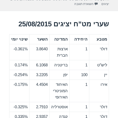
k
יציגים
השארת תגובה
שערי מט”ח יציגים 25/08/2015
מטבע
היחידה
המדינה
השער
שינוי יומי
דולר
1
ארצות
3.8640
0.361%-
הברית
ליש”ט
1
בריטניה
6.1068
0.174%
יין
100
יפן
3.2205
0.254%-
אירו
1
האיחוד
4.4504
0.175%-
המוניטרי
האירופי
דולר
1
אוסטרליה
2.7910
0.325%-
דולר
1
קנדה
2.9357
0.335%