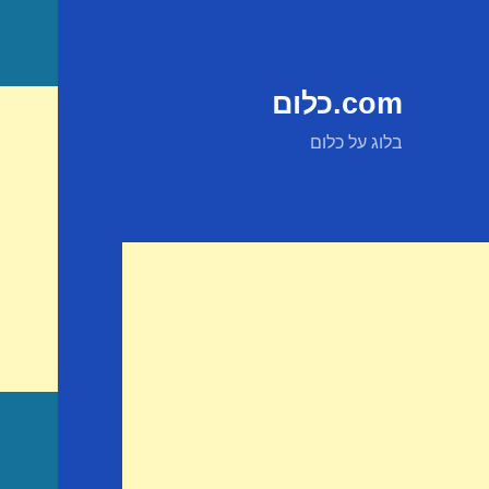
com.כלום
בלוג על כלום