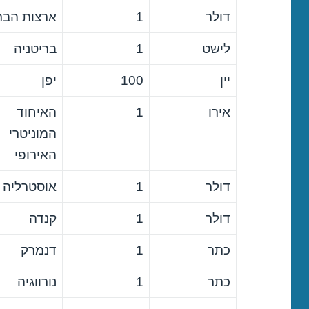
דולר
1
ארצות הבר
לישט
1
בריטניה
יין
100
יפן
אירו
1
האיחוד
המוניטרי
האירופי
דולר
1
אוסטרליה
דולר
1
קנדה
כתר
1
דנמרק
כתר
1
נורווגיה