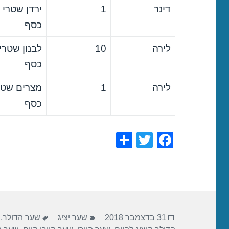
דינר
1
ירדן שטרי
כסף
לירה
10
לבנון שטרי
כסף
לירה
1
מצרים שטר
כסף
S
T
F
h
wi
a
ar
tt
c
e
er
e
b
פורסם
קטגוריות
תגיות
o
31 בדצמבר 2018
שער יציג
שער הדולר
,