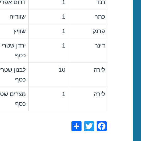
רנד
1
דרום אפרי
כתר
1
שוודיה
פרנק
1
שוויץ
דינר
1
ירדן שטרי
כסף
לירה
10
לבנון שטרי
כסף
לירה
1
מצרים שטר
כסף
S
T
F
h
wi
a