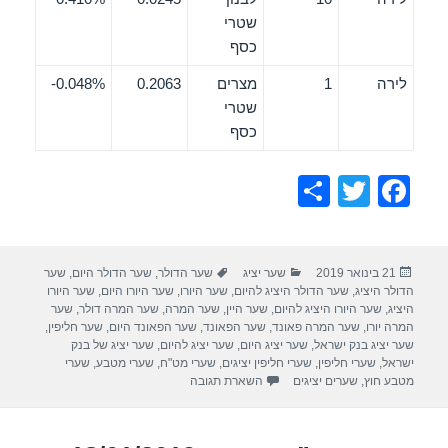
שטרי
כסף
לירה
1
מצרים
0.2063
0.048%-
שטרי
כסף
S
T
F
h
wi
a
ar
tt
c
פורסם
קטגוריות
תגיות
21 בינואר 2019
שער יציג
שער הדולר
,
שער הדולר היום
,
שער
e
er
e
בתאריך
הדולר היציג
,
שער הדולר היציג להיום
,
שער היורו
,
שער היורו היום
,
שער היורו
b
היציג
,
שער היורו היציג להיום
,
שער היין
,
שער המרה
,
שער המרה דולר
,
שער
המרה יורו
,
שער המרה פאונד
,
שער הפאונד
,
שער הפאונד היום
,
שער חליפין
,
o
שער יציג בנק ישראל
,
שער יציג היום
,
שער יציג להיום
,
שער יציג של בנק
ישראל
,
שערי חליפין
,
שערי חליפין יציגים
,
שערי מט"ח
,
שערי מטבע
,
שערי
o
מטבע חוץ
,
שערים יציגים
השארת תגובה
k