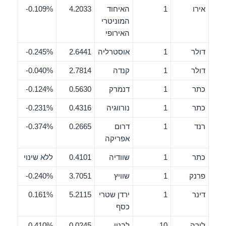
אירו
1
האיחוד
4.2033
0.109%-
המוניטרי
האירופי
דולר
1
אוסטרליה
2.6441
0.245%-
דולר
1
קנדה
2.7814
0.040%-
כתר
1
דנמרק
0.5630
0.124%-
כתר
1
נורווגיה
0.4316
0.231%-
רנד
1
דרום
0.2665
0.374%-
אפריקה
כתר
1
שוודיה
0.4101
ללא שינוי
פרנק
1
שוויץ
3.7051
0.240%-
דינר
1
ירדן שטרי
5.2115
0.161%
כסף
לירה
10
לבנון
0.0245
0.410%