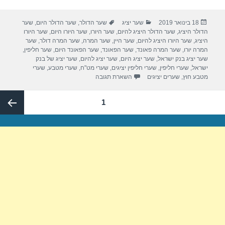
ar
tt
c
פורסם
קטגוריות
תגיות
18 בינואר 2019
שער יציג
שער הדולר
,
שער הדולר היום
,
שער
e
er
e
בתאריך
הדולר היציג
,
שער הדולר היציג להיום
,
שער היורו
,
שער היורו היום
,
שער היורו
b
היציג
,
שער היורו היציג להיום
,
שער היין
,
שער המרה
,
שער המרה דולר
,
שער
המרה יורו
,
שער המרה פאונד
,
שער הפאונד
,
שער הפאונד היום
,
שער חליפין
,
o
שער יציג בנק ישראל
,
שער יציג היום
,
שער יציג להיום
,
שער יציג של בנק
ישראל
,
שערי חליפין
,
שערי חליפין יציגים
,
שערי מט"ח
,
שערי מטבע
,
שערי
o
מטבע חוץ
,
שערים יציגים
השארת תגובה
k
Post
עמוד
1
paginatio
העמוד
הבא