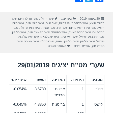
h
wi
a
ar
tt
c
פורסם
קטגוריות
תגיות
30 בינואר 2019
שער יציג
שער הדולר
,
שער הדולר היום
,
שער
e
er
e
בתאריך
הדולר היציג
,
שער הדולר היציג להיום
,
שער היורו
,
שער היורו היום
,
שער היורו
b
היציג
,
שער היורו היציג להיום
,
שער היין
,
שער המרה
,
שער המרה דולר
,
שער
המרה יורו
,
שער המרה פאונד
,
שער הפאונד
,
שער הפאונד היום
,
שער חליפין
,
o
שער יציג בנק ישראל
,
שער יציג היום
,
שער יציג להיום
,
שער יציג של בנק
ישראל
,
שערי חליפין
,
שערי חליפין יציגים
,
שערי מט"ח
,
שערי מטבע
,
שערי
o
מטבע חוץ
,
שערים יציגים
השארת תגובה
k
שערי מט”ח יציגים 29/01/2019
מטבע
היחידה
המדינה
השער
שינוי יומי
דולר
1
ארצות
3.6780
0.054%-
הברית
לישט
1
בריטניה
4.8350
0.045%-