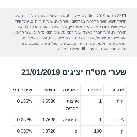
h
wi
a
ar
tt
c
פורסם
קטגוריות
תגיות
22 בינואר 2019
שער יציג
שער הדולר
,
שער הדולר היום
,
שער
e
er
e
בתאריך
הדולר היציג
,
שער הדולר היציג להיום
,
שער היורו
,
שער היורו היום
,
שער היורו
b
היציג
,
שער היורו היציג להיום
,
שער היין
,
שער המרה
,
שער המרה דולר
,
שער
המרה יורו
,
שער המרה פאונד
,
שער הפאונד
,
שער הפאונד היום
,
שער חליפין
,
o
שער יציג בנק ישראל
,
שער יציג היום
,
שער יציג להיום
,
שער יציג של בנק
ישראל
,
שערי חליפין
,
שערי חליפין יציגים
,
שערי מט"ח
,
שערי מטבע
,
שערי
o
מטבע חוץ
,
שערים יציגים
השארת תגובה
k
שערי מט”ח יציגים 21/01/2019
מטבע
היחידה
המדינה
השער
שינוי יומי
דולר
1
ארצות
3.6980
0.163%
הברית
לישט
1
בריטניה
4.7628
0.287%-
יין
100
יפן
3.3726
0.089%