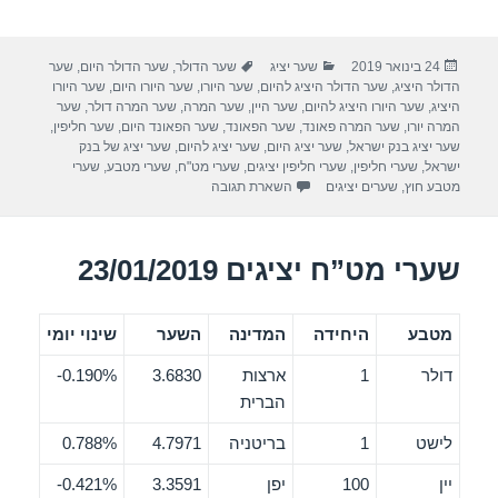
h
wi
a
ar
tt
c
פורסם
קטגוריות
תגיות
24 בינואר 2019
שער יציג
שער הדולר
,
שער הדולר היום
,
שער
e
er
e
בתאריך
הדולר היציג
,
שער הדולר היציג להיום
,
שער היורו
,
שער היורו היום
,
שער היורו
b
היציג
,
שער היורו היציג להיום
,
שער היין
,
שער המרה
,
שער המרה דולר
,
שער
המרה יורו
,
שער המרה פאונד
,
שער הפאונד
,
שער הפאונד היום
,
שער חליפין
,
o
שער יציג בנק ישראל
,
שער יציג היום
,
שער יציג להיום
,
שער יציג של בנק
ישראל
,
שערי חליפין
,
שערי חליפין יציגים
,
שערי מט"ח
,
שערי מטבע
,
שערי
o
מטבע חוץ
,
שערים יציגים
השארת תגובה
k
שערי מט”ח יציגים 23/01/2019
מטבע
היחידה
המדינה
השער
שינוי יומי
דולר
1
ארצות
3.6830
0.190%-
הברית
לישט
1
בריטניה
4.7971
0.788%
יין
100
יפן
3.3591
0.421%-