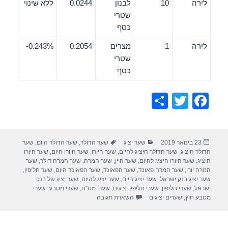
לירה
10
לבנון
0.0244
ללא שינוי
שטרי
כסף
לירה
1
מצרים
0.2054
0.243%-
שטרי
כסף
S
T
F
h
wi
a
ar
tt
c
פורסם
קטגוריות
תגיות
23 בינואר 2019
שער יציג
שער הדולר
,
שער הדולר היום
,
שער
e
er
e
בתאריך
הדולר היציג
,
שער הדולר היציג להיום
,
שער היורו
,
שער היורו היום
,
שער היורו
b
היציג
,
שער היורו היציג להיום
,
שער היין
,
שער המרה
,
שער המרה דולר
,
שער
המרה יורו
,
שער המרה פאונד
,
שער הפאונד
,
שער הפאונד היום
,
שער חליפין
,
o
שער יציג בנק ישראל
,
שער יציג היום
,
שער יציג להיום
,
שער יציג של בנק
ישראל
,
שערי חליפין
,
שערי חליפין יציגים
,
שערי מט"ח
,
שערי מטבע
,
שערי
o
מטבע חוץ
,
שערים יציגים
השארת תגובה
k