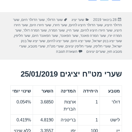
h
wi
a
ar
tt
c
פורסם
קטגוריות
תגיות
28 בינואר 2019
שער יציג
שער הדולר
,
שער הדולר היום
,
שער
e
er
e
בתאריך
הדולר היציג
,
שער הדולר היציג להיום
,
שער היורו
,
שער היורו היום
,
שער היורו
b
היציג
,
שער היורו היציג להיום
,
שער היין
,
שער המרה
,
שער המרה דולר
,
שער
המרה יורו
,
שער המרה פאונד
,
שער הפאונד
,
שער הפאונד היום
,
שער חליפין
,
o
שער יציג בנק ישראל
,
שער יציג היום
,
שער יציג להיום
,
שער יציג של בנק
ישראל
,
שערי חליפין
,
שערי חליפין יציגים
,
שערי מט"ח
,
שערי מטבע
,
שערי
o
מטבע חוץ
,
שערים יציגים
השארת תגובה
k
שערי מט”ח יציגים 25/01/2019
מטבע
היחידה
המדינה
השער
שינוי יומי
דולר
1
ארצות
3.6850
0.054%
הברית
לישט
1
בריטניה
4.8190
0.419%
יין
100
יפן
3.3557
ללא שינוי