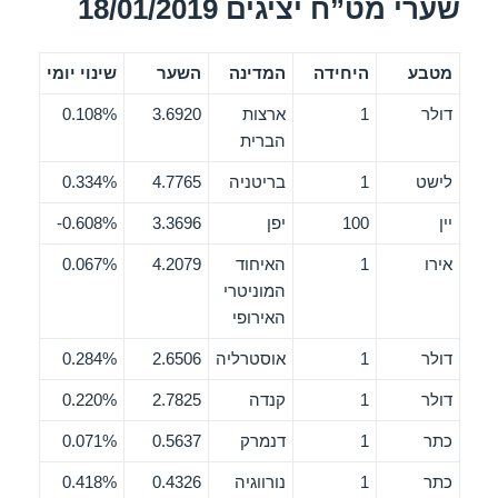
שערי מט”ח יציגים 18/01/2019
מטבע
היחידה
המדינה
השער
שינוי יומי
דולר
1
ארצות
3.6920
0.108%
הברית
לישט
1
בריטניה
4.7765
0.334%
יין
100
יפן
3.3696
0.608%-
אירו
1
האיחוד
4.2079
0.067%
המוניטרי
האירופי
דולר
1
אוסטרליה
2.6506
0.284%
דולר
1
קנדה
2.7825
0.220%
כתר
1
דנמרק
0.5637
0.071%
כתר
1
נורווגיה
0.4326
0.418%