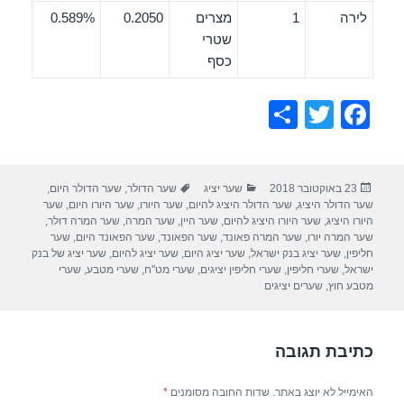
לירה
1
מצרים
0.2050
0.589%
שטרי
כסף
S
T
F
h
wi
a
ar
tt
c
פורסם
קטגוריות
תגיות
23 באוקטובר 2018
שער יציג
שער הדולר
,
שער הדולר היום
,
e
er
e
בתאריך
שער הדולר היציג
,
שער הדולר היציג להיום
,
שער היורו
,
שער היורו היום
,
שער
b
היורו היציג
,
שער היורו היציג להיום
,
שער היין
,
שער המרה
,
שער המרה דולר
,
שער המרה יורו
,
שער המרה פאונד
,
שער הפאונד
,
שער הפאונד היום
,
שער
o
חליפין
,
שער יציג בנק ישראל
,
שער יציג היום
,
שער יציג להיום
,
שער יציג של בנק
ישראל
,
שערי חליפין
,
שערי חליפין יציגים
,
שערי מט"ח
,
שערי מטבע
,
שערי
o
מטבע חוץ
,
שערים יציגים
k
כתיבת תגובה
האימייל לא יוצג באתר.
שדות החובה מסומנים
*