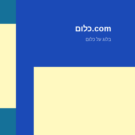
com.כלום
בלוג על כלום