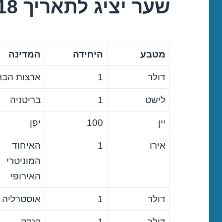
שער יציג לתאריך 17/10/2018
מטבע
היחידה
המדינה
דולר
1
ארצות הבר
לישט
1
בריטניה
יין
100
יפן
אירו
1
האיחוד
המוניטרי
האירופי
דולר
1
אוסטרליה
דולר
1
קנדה