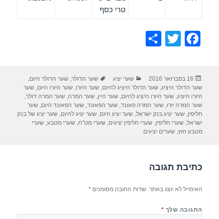
טרי כסף
S
T
F
h
wi
a
ar
tt
c
פורסם
קטגוריות
תגיות
16 בפברואר 2016
שער יציג
שער הדולר
,
שער הדולר היום
,
e
er
e
בתאריך
שער הדולר היציג
,
שער הדולר היציג להיום
,
שער היורו
,
שער היורו היום
,
שער
b
היורו היציג
,
שער היורו היציג להיום
,
שער היין
,
שער המרה
,
שער המרה דולר
,
שער המרה יורו
,
שער המרה פאונד
,
שער הפאונד
,
שער הפאונד היום
,
שער
o
חליפין
,
שער יציג בנק ישראל
,
שער יציג היום
,
שער יציג להיום
,
שער יציג של בנק
ישראל
,
שערי חליפין
,
שערי חליפין יציגים
,
שערי מט"ח
,
שערי מטבע
,
שערי
o
מטבע חוץ
,
שערים יציגים
k
כתיבת תגובה
האימייל לא יוצג באתר.
שדות החובה מסומנים
*
התגובה שלך
*