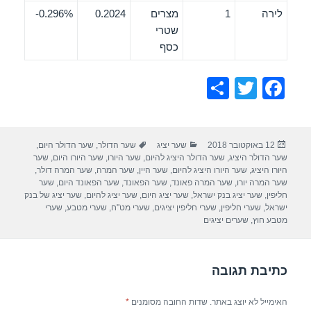
לירה
1
מצרים
0.2024
0.296%-
שטרי
כסף
S
T
F
h
wi
a
ar
tt
c
פורסם
קטגוריות
תגיות
12 באוקטובר 2018
שער יציג
שער הדולר
,
שער הדולר היום
,
e
er
e
בתאריך
שער הדולר היציג
,
שער הדולר היציג להיום
,
שער היורו
,
שער היורו היום
,
שער
b
היורו היציג
,
שער היורו היציג להיום
,
שער היין
,
שער המרה
,
שער המרה דולר
,
שער המרה יורו
,
שער המרה פאונד
,
שער הפאונד
,
שער הפאונד היום
,
שער
o
חליפין
,
שער יציג בנק ישראל
,
שער יציג היום
,
שער יציג להיום
,
שער יציג של בנק
ישראל
,
שערי חליפין
,
שערי חליפין יציגים
,
שערי מט"ח
,
שערי מטבע
,
שערי
o
מטבע חוץ
,
שערים יציגים
k
כתיבת תגובה
האימייל לא יוצג באתר.
שדות החובה מסומנים
*