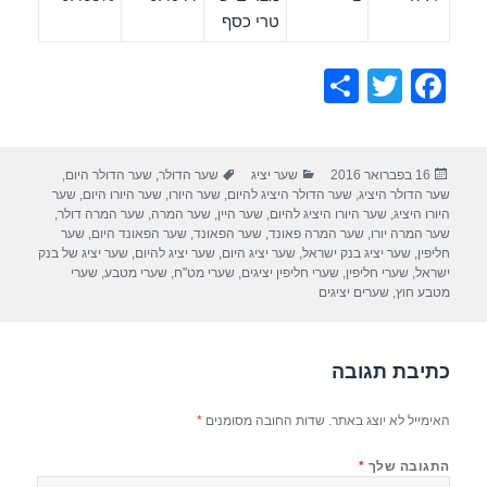
טרי כסף
S
T
F
h
wi
a
ar
tt
c
פורסם
קטגוריות
תגיות
16 בפברואר 2016
שער יציג
שער הדולר
,
שער הדולר היום
,
e
er
e
בתאריך
שער הדולר היציג
,
שער הדולר היציג להיום
,
שער היורו
,
שער היורו היום
,
שער
b
היורו היציג
,
שער היורו היציג להיום
,
שער היין
,
שער המרה
,
שער המרה דולר
,
שער המרה יורו
,
שער המרה פאונד
,
שער הפאונד
,
שער הפאונד היום
,
שער
o
חליפין
,
שער יציג בנק ישראל
,
שער יציג היום
,
שער יציג להיום
,
שער יציג של בנק
ישראל
,
שערי חליפין
,
שערי חליפין יציגים
,
שערי מט"ח
,
שערי מטבע
,
שערי
o
מטבע חוץ
,
שערים יציגים
k
כתיבת תגובה
האימייל לא יוצג באתר.
שדות החובה מסומנים
*
התגובה שלך
*