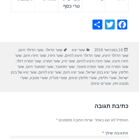
טרי כסף
S
T
F
h
wi
a
ar
tt
c
פורסם
קטגוריות
תגיות
16 בפברואר 2016
שער יציג
שער הדולר
,
שער הדולר היום
,
e
er
e
בתאריך
שער הדולר היציג
,
שער הדולר היציג להיום
,
שער היורו
,
שער היורו היום
,
שער
b
היורו היציג
,
שער היורו היציג להיום
,
שער היין
,
שער המרה
,
שער המרה דולר
,
שער המרה יורו
,
שער המרה פאונד
,
שער הפאונד
,
שער הפאונד היום
,
שער
o
חליפין
,
שער יציג בנק ישראל
,
שער יציג היום
,
שער יציג להיום
,
שער יציג של בנק
ישראל
,
שערי חליפין
,
שערי חליפין יציגים
,
שערי מט"ח
,
שערי מטבע
,
שערי
o
מטבע חוץ
,
שערים יציגים
k
כתיבת תגובה
האימייל לא יוצג באתר.
שדות החובה מסומנים
*
התגובה שלך
*