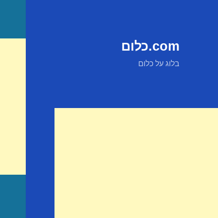
com.כלום
בלוג על כלום