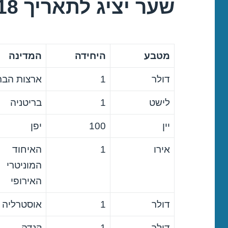
שער יציג לתאריך 08/11/2018
מטבע
היחידה
המדינה
דולר
1
ארצות הבר
לישט
1
בריטניה
יין
100
יפן
אירו
1
האיחוד
המוניטרי
האירופי
דולר
1
אוסטרליה
דולר
1
קנדה