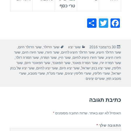
טרי כסף
S
T
F
h
wi
a
ar
tt
c
פורסם
קטגוריות
תגיות
30 בדצמבר 2016
שער יציג
שער הדולר
,
שער הדולר היום
,
e
er
e
בתאריך
שער הדולר היציג
,
שער הדולר היציג להיום
,
שער היורו
,
שער היורו היום
,
שער
b
היורו היציג
,
שער היורו היציג להיום
,
שער היין
,
שער המרה
,
שער המרה דולר
,
שער המרה יורו
,
שער המרה פאונד
,
שער הפאונד
,
שער הפאונד היום
,
שער
o
חליפין
,
שער יציג בנק ישראל
,
שער יציג היום
,
שער יציג להיום
,
שער יציג של בנק
ישראל
,
שערי חליפין
,
שערי חליפין יציגים
,
שערי מט"ח
,
שערי מטבע
,
שערי
o
מטבע חוץ
,
שערים יציגים
k
כתיבת תגובה
האימייל לא יוצג באתר.
שדות החובה מסומנים
*
התגובה שלך
*