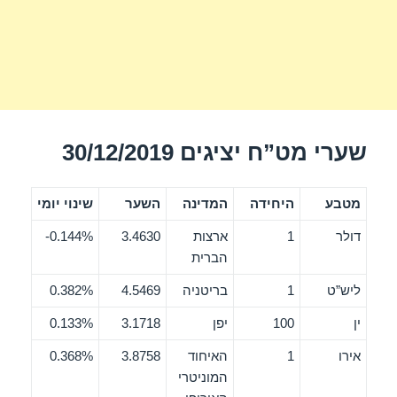
שערי מט”ח יציגים 30/12/2019
מטבע
היחידה
המדינה
השער
שינוי יומי
דולר
1
ארצות
3.4630
0.144%-
הברית
ליש”ט
1
בריטניה
4.5469
0.382%
ין
100
יפן
3.1718
0.133%
אירו
1
האיחוד
3.8758
0.368%
המוניטרי