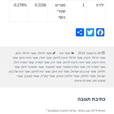
לירה
1
מצרים
0.2156
0.278%-
שטרי
כסף
S
T
F
h
wi
a
ar
tt
c
פורסם
קטגוריות
תגיות
30 בדצמבר 2019
שער יציג
שער הדולר
,
שער הדולר היום
,
e
er
e
בתאריך
שער הדולר היציג
,
שער הדולר היציג להיום
,
שער היורו
,
שער היורו היום
,
שער
b
היורו היציג
,
שער היורו היציג להיום
,
שער היין
,
שער המרה
,
שער המרה דולר
,
שער המרה יורו
,
שער המרה פאונד
,
שער הפאונד
,
שער הפאונד היום
,
שער
o
חליפין
,
שער יציג בנק ישראל
,
שער יציג היום
,
שער יציג להיום
,
שער יציג של בנק
ישראל
,
שערי חליפין
,
שערי חליפין יציגים
,
שערי מט"ח
,
שערי מטבע
,
שערי
o
מטבע חוץ
,
שערים יציגים
k
כתיבת תגובה
האימייל לא יוצג באתר.
שדות החובה מסומנים
*