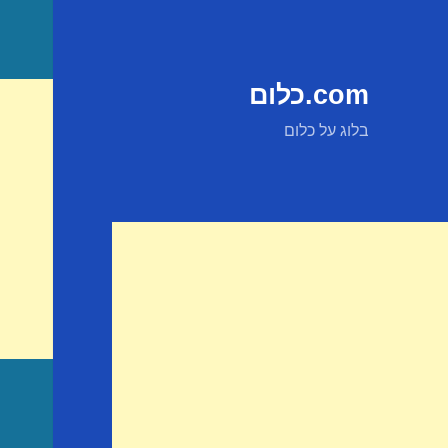
com.כלום
בלוג על כלום