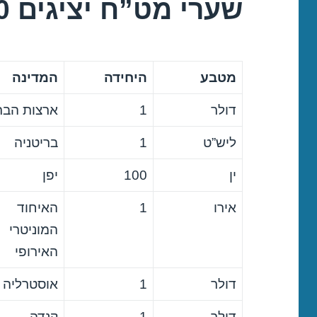
שערי מט”ח יציגים 30/10/2020
מטבע
היחידה
המדינה
דולר
1
ארצות הבר
ליש”ט
1
בריטניה
ין
100
יפן
אירו
1
האיחוד
המוניטרי
האירופי
דולר
1
אוסטרליה
דולר
1
קנדה