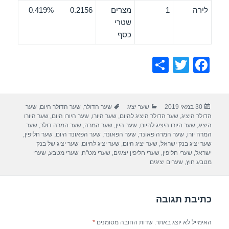
לירה
1
מצרים
0.2156
0.419%
שטרי
כסף
S
T
F
h
wi
a
ar
tt
c
פורסם
קטגוריות
תגיות
30 במאי 2019
שער יציג
שער הדולר
,
שער הדולר היום
,
שער
e
er
e
בתאריך
הדולר היציג
,
שער הדולר היציג להיום
,
שער היורו
,
שער היורו היום
,
שער היורו
b
היציג
,
שער היורו היציג להיום
,
שער היין
,
שער המרה
,
שער המרה דולר
,
שער
המרה יורו
,
שער המרה פאונד
,
שער הפאונד
,
שער הפאונד היום
,
שער חליפין
,
o
שער יציג בנק ישראל
,
שער יציג היום
,
שער יציג להיום
,
שער יציג של בנק
ישראל
,
שערי חליפין
,
שערי חליפין יציגים
,
שערי מט"ח
,
שערי מטבע
,
שערי
o
מטבע חוץ
,
שערים יציגים
k
כתיבת תגובה
האימייל לא יוצג באתר.
שדות החובה מסומנים
*