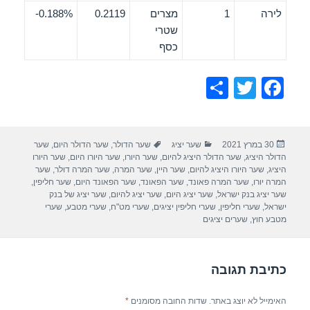
לירה
1
מצרים
0.2119
0.188%-
שטרי
כסף
S
T
F
h
wi
a
ar
tt
c
פורסם
קטגוריות
תגיות
30 במרץ 2021
שער יציג
שער הדולר
,
שער הדולר היום
,
שער
e
er
e
בתאריך
הדולר היציג
,
שער הדולר היציג להיום
,
שער היורו
,
שער היורו היום
,
שער היורו
b
היציג
,
שער היורו היציג להיום
,
שער היין
,
שער המרה
,
שער המרה דולר
,
שער
המרה יורו
,
שער המרה פאונד
,
שער הפאונד
,
שער הפאונד היום
,
שער חליפין
,
o
שער יציג בנק ישראל
,
שער יציג היום
,
שער יציג להיום
,
שער יציג של בנק
ישראל
,
שערי חליפין
,
שערי חליפין יציגים
,
שערי מט"ח
,
שערי מטבע
,
שערי
o
מטבע חוץ
,
שערים יציגים
k
כתיבת תגובה
האימייל לא יוצג באתר.
שדות החובה מסומנים
*