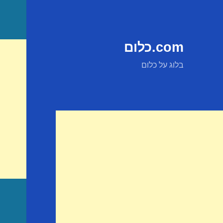
com.כלום
בלוג על כלום