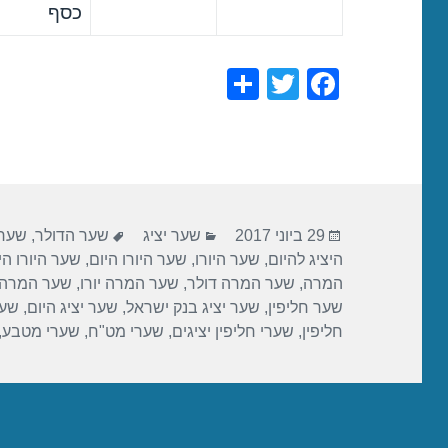
כסף
S
T
F
h
wi
a
ar
tt
c
e
er
e
b
פורסם
קטגוריות
תגיות
o
29 ביוני 2017
שער יציג
שער הדולר
,
שער 
בתאריך
היציג להיום
,
שער היורו
,
שער היורו היום
,
שער היורו הי
o
המרה
,
שער המרה דולר
,
שער המרה יורו
,
שער המרה 
k
שער חליפין
,
שער יציג בנק ישראל
,
שער יציג היום
,
שער
חליפין
,
שערי חליפין יציגים
,
שערי מט"ח
,
שערי מטבע
,