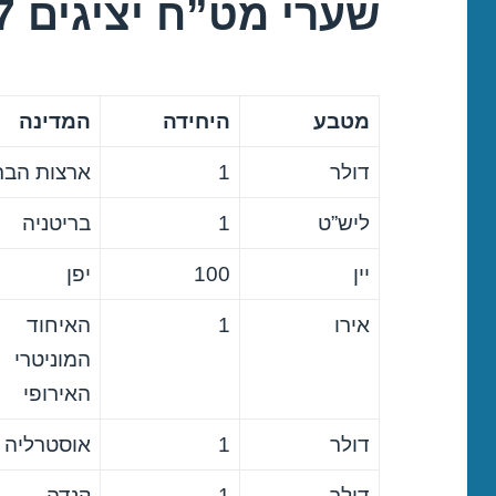
שערי מט”ח יציגים 29/06/2017
מטבע
היחידה
המדינה
דולר
1
ארצות הבר
ליש”ט
1
בריטניה
יין
100
יפן
אירו
1
האיחוד
המוניטרי
האירופי
דולר
1
אוסטרליה
דולר
1
קנדה