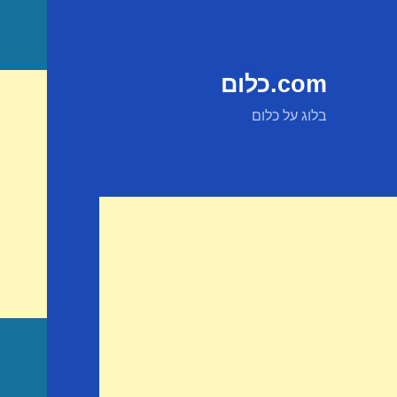
com.כלום
בלוג על כלום