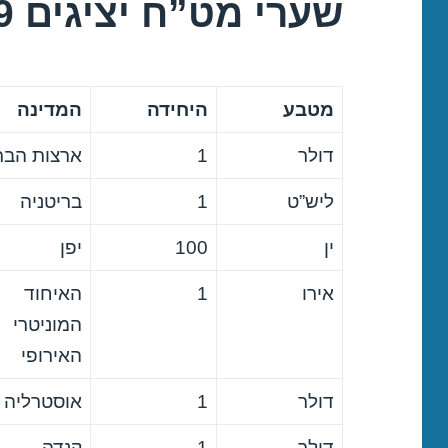
שערי מט”ח יציגים 29/08/2019
מטבע
היחידה
המדינה
דולר
1
ארצות הבר
ליש”ט
1
בריטניה
ין
100
יפן
אירו
1
האיחוד
המוניטרי
האירופי
דולר
1
אוסטרליה
דולר
1
קנדה