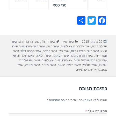
טרי כסף
S
T
F
h
wi
a
ar
tt
c
פורסם
קטגוריות
תגיות
29 בינואר 2018
שער יציג
שער הדולר
,
שער הדולר היום
,
שער
e
er
e
בתאריך
הדולר היציג
,
שער הדולר היציג להיום
,
שער היורו
,
שער היורו היום
,
שער היורו
b
היציג
,
שער היורו היציג להיום
,
שער היין
,
שער המרה
,
שער המרה דולר
,
שער
המרה יורו
,
שער המרה פאונד
,
שער הפאונד
,
שער הפאונד היום
,
שער חליפין
,
o
שער יציג בנק ישראל
,
שער יציג היום
,
שער יציג להיום
,
שער יציג של בנק
ישראל
,
שערי חליפין
,
שערי חליפין יציגים
,
שערי מט"ח
,
שערי מטבע
,
שערי
o
מטבע חוץ
,
שערים יציגים
k
כתיבת תגובה
האימייל לא יוצג באתר.
שדות החובה מסומנים
*
התגובה שלך
*