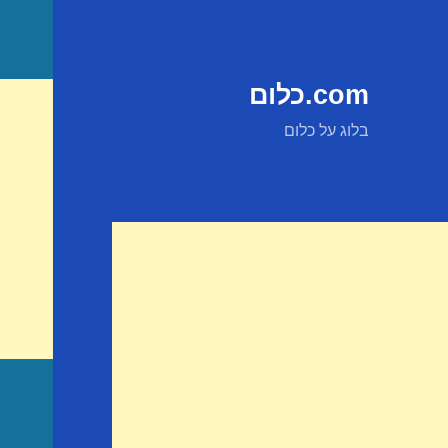
com.כלום
בלוג על כלום