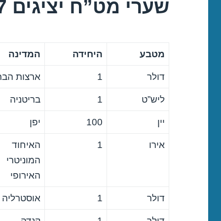
שערי מט”ח יציגים 28/11/2017
מטבע
היחידה
המדינה
דולר
1
ארצות הבר
ליש”ט
1
בריטניה
יין
100
יפן
אירו
1
האיחוד
המוניטרי
האירופי
דולר
1
אוסטרליה
דולר
1
קנדה