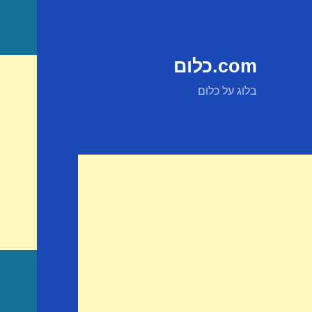
com.כלום
בלוג על כלום