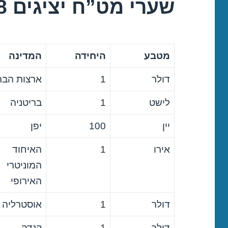
שערי מט”ח יציגים 28/12/2018
מטבע
היחידה
המדינה
דולר
1
ארצות הבר
לישט
1
בריטניה
יין
100
יפן
אירו
1
האיחוד
המוניטרי
האירופי
דולר
1
אוסטרליה
דולר
1
קנדה