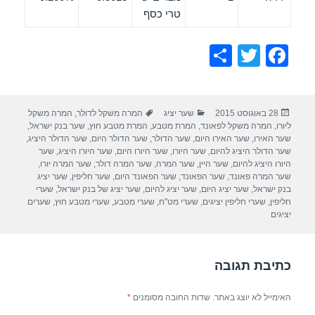
טרי כסף
S
T
F
h
wi
a
ar
tt
c
פורסם
קטגוריות
תגיות
28 באוגוסט 2015
שער יציג
המרה משקל לדולר
,
המרה משקל
e
er
e
בתאריך
ליורו
,
המרה משקל לפאונד
,
המרת מטבע
,
המרת מטבע חוץ
,
שער בנק ישראל
,
b
שער האירו
,
שער האירו היום
,
שער הדולר
,
שער הדולר היום
,
שער הדולר היציג
,
שער הדולר היציג להיום
,
שער היורו
,
שער היורו היום
,
שער היורו היציג
,
שער
o
היורו היציג להיום
,
שער היין
,
שער המרה
,
שער המרה דולר
,
שער המרה יורו
,
שער המרה פאונד
,
שער הפאונד
,
שער הפאונד היום
,
שער חליפין
,
שער יציג
o
בנק ישראל
,
שער יציג היום
,
שער יציג להיום
,
שער יציג של בנק ישראל
,
שערי
חליפין
,
שערי חליפין יציגים
,
שערי מט"ח
,
שערי מטבע
,
שערי מטבע חוץ
,
שערים
k
יציגים
כתיבת תגובה
האימייל לא יוצג באתר.
שדות החובה מסומנים
*