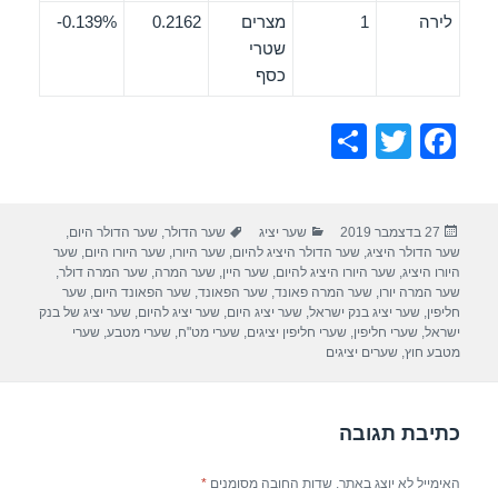
לירה
1
מצרים
0.2162
0.139%-
שטרי
כסף
S
T
F
h
wi
a
ar
tt
c
פורסם
קטגוריות
תגיות
27 בדצמבר 2019
שער יציג
שער הדולר
,
שער הדולר היום
,
e
er
e
בתאריך
שער הדולר היציג
,
שער הדולר היציג להיום
,
שער היורו
,
שער היורו היום
,
שער
b
היורו היציג
,
שער היורו היציג להיום
,
שער היין
,
שער המרה
,
שער המרה דולר
,
שער המרה יורו
,
שער המרה פאונד
,
שער הפאונד
,
שער הפאונד היום
,
שער
o
חליפין
,
שער יציג בנק ישראל
,
שער יציג היום
,
שער יציג להיום
,
שער יציג של בנק
ישראל
,
שערי חליפין
,
שערי חליפין יציגים
,
שערי מט"ח
,
שערי מטבע
,
שערי
o
מטבע חוץ
,
שערים יציגים
k
כתיבת תגובה
האימייל לא יוצג באתר.
שדות החובה מסומנים
*