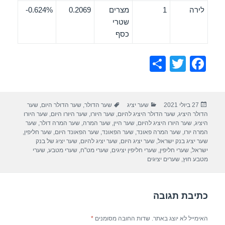
לירה
1
מצרים
0.2069
0.624%-
שטרי
כסף
S
T
F
h
wi
a
ar
tt
c
פורסם
קטגוריות
תגיות
27 ביולי 2021
שער יציג
שער הדולר
,
שער הדולר היום
,
שער
e
er
e
בתאריך
הדולר היציג
,
שער הדולר היציג להיום
,
שער היורו
,
שער היורו היום
,
שער היורו
b
היציג
,
שער היורו היציג להיום
,
שער היין
,
שער המרה
,
שער המרה דולר
,
שער
המרה יורו
,
שער המרה פאונד
,
שער הפאונד
,
שער הפאונד היום
,
שער חליפין
,
o
שער יציג בנק ישראל
,
שער יציג היום
,
שער יציג להיום
,
שער יציג של בנק
ישראל
,
שערי חליפין
,
שערי חליפין יציגים
,
שערי מט"ח
,
שערי מטבע
,
שערי
o
מטבע חוץ
,
שערים יציגים
k
כתיבת תגובה
האימייל לא יוצג באתר.
שדות החובה מסומנים
*