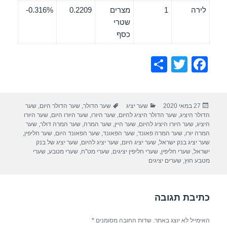
לירה
1
מצרים
0.2209
0.316%-
שטרי
כסף
S
T
F
h
wi
a
ar
tt
c
פורסם
קטגוריות
תגיות
27 במאי 2020
שער יציג
שער הדולר
,
שער הדולר היום
,
שער
e
er
e
בתאריך
הדולר היציג
,
שער הדולר היציג להיום
,
שער היורו
,
שער היורו היום
,
שער היורו
b
היציג
,
שער היורו היציג להיום
,
שער היין
,
שער המרה
,
שער המרה דולר
,
שער
המרה יורו
,
שער המרה פאונד
,
שער הפאונד
,
שער הפאונד היום
,
שער חליפין
,
o
שער יציג בנק ישראל
,
שער יציג היום
,
שער יציג להיום
,
שער יציג של בנק
ישראל
,
שערי חליפין
,
שערי חליפין יציגים
,
שערי מט"ח
,
שערי מטבע
,
שערי
o
מטבע חוץ
,
שערים יציגים
k
כתיבת תגובה
האימייל לא יוצג באתר.
שדות החובה מסומנים
*