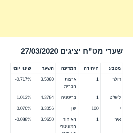
שערי מט”ח יציגים 27/03/2020
מטבע
היחידה
המדינה
השער
שינוי יומי
דולר
1
ארצות
3.5980
0.717%-
הברית
ליש”ט
1
בריטניה
4.3784
1.013%
ין
100
יפן
3.3056
0.070%
אירו
1
האיחוד
3.9650
0.088%-
המוניטרי