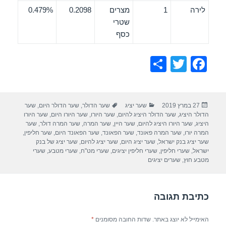
לירה
1
מצרים
0.2098
0.479%
שטרי
כסף
S
T
F
h
wi
a
ar
tt
c
פורסם
קטגוריות
תגיות
27 במרץ 2019
שער יציג
שער הדולר
,
שער הדולר היום
,
שער
e
er
e
בתאריך
הדולר היציג
,
שער הדולר היציג להיום
,
שער היורו
,
שער היורו היום
,
שער היורו
b
היציג
,
שער היורו היציג להיום
,
שער היין
,
שער המרה
,
שער המרה דולר
,
שער
המרה יורו
,
שער המרה פאונד
,
שער הפאונד
,
שער הפאונד היום
,
שער חליפין
,
o
שער יציג בנק ישראל
,
שער יציג היום
,
שער יציג להיום
,
שער יציג של בנק
ישראל
,
שערי חליפין
,
שערי חליפין יציגים
,
שערי מט"ח
,
שערי מטבע
,
שערי
o
מטבע חוץ
,
שערים יציגים
k
כתיבת תגובה
האימייל לא יוצג באתר.
שדות החובה מסומנים
*