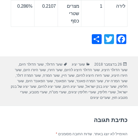
לירה
1
מצרים
0.2107
0.286%
שטרי
כסף
S
T
F
h
wi
a
ar
tt
c
פורסם
קטגוריות
תגיות
26 בדצמבר 2018
שער יציג
שער הדולר
,
שער הדולר היום
,
e
er
e
בתאריך
שער הדולר היציג
,
שער הדולר היציג להיום
,
שער היורו
,
שער היורו היום
,
שער
b
היורו היציג
,
שער היורו היציג להיום
,
שער היין
,
שער המרה
,
שער המרה דולר
,
שער המרה יורו
,
שער המרה פאונד
,
שער הפאונד
,
שער הפאונד היום
,
שער
o
חליפין
,
שער יציג בנק ישראל
,
שער יציג היום
,
שער יציג להיום
,
שער יציג של בנק
ישראל
,
שערי חליפין
,
שערי חליפין יציגים
,
שערי מט"ח
,
שערי מטבע
,
שערי
o
מטבע חוץ
,
שערים יציגים
k
כתיבת תגובה
האימייל לא יוצג באתר.
שדות החובה מסומנים
*