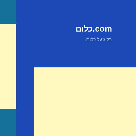
com.כלום
בלוג על כלום