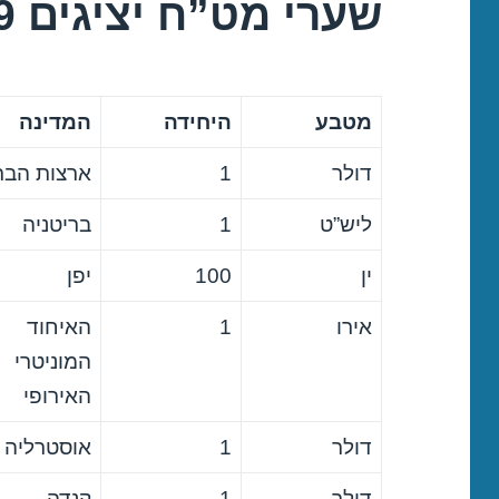
שערי מט”ח יציגים 26/11/2019
מטבע
היחידה
המדינה
דולר
1
ארצות הבר
ליש”ט
1
בריטניה
ין
100
יפן
אירו
1
האיחוד
המוניטרי
האירופי
דולר
1
אוסטרליה
דולר
1
קנדה