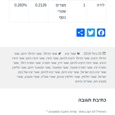
לירה
1
מצרים
0.2126
0.283%
שטרי
כסף
S
T
F
h
wi
a
ar
tt
c
פורסם
קטגוריות
תגיות
25 ביולי 2019
שער יציג
שער הדולר
,
שער הדולר היום
,
שער
e
er
e
בתאריך
הדולר היציג
,
שער הדולר היציג להיום
,
שער היורו
,
שער היורו היום
,
שער היורו
b
היציג
,
שער היורו היציג להיום
,
שער היין
,
שער המרה
,
שער המרה דולר
,
שער
המרה יורו
,
שער המרה פאונד
,
שער הפאונד
,
שער הפאונד היום
,
שער חליפין
,
o
שער יציג בנק ישראל
,
שער יציג היום
,
שער יציג להיום
,
שער יציג של בנק
ישראל
,
שערי חליפין
,
שערי חליפין יציגים
,
שערי מט"ח
,
שערי מטבע
,
שערי
o
מטבע חוץ
,
שערים יציגים
k
כתיבת תגובה
האימייל לא יוצג באתר.
שדות החובה מסומנים
*