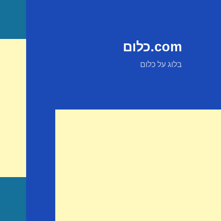
com.כלום
בלוג על כלום