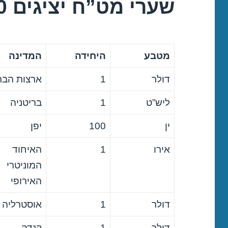
שערי מט”ח יציגים 24/06/2020
מטבע
היחידה
המדינה
דולר
1
ארצות הבר
ליש”ט
1
בריטניה
ין
100
יפן
אירו
1
האיחוד
המוניטרי
האירופי
דולר
1
אוסטרליה
דולר
1
קנדה