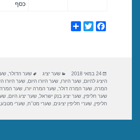
כסף
S
T
F
h
wi
a
ar
tt
c
e
er
e
b
פורסם
קטגוריות
תגיות
o
24 במאי 2018
שער יציג
שער הדולר
,
שער
בתאריך
היציג להיום
,
שער היורו
,
שער היורו היום
,
שער היורו הי
o
המרה
,
שער המרה דולר
,
שער המרה יורו
,
שער המרה 
k
שער חליפין
,
שער יציג בנק ישראל
,
שער יציג היום
,
שער
חליפין
,
שערי חליפין יציגים
,
שערי מט"ח
,
שערי מטבע
,