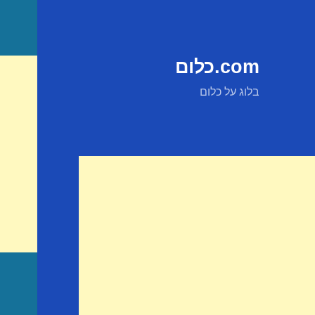
com.כלום
בלוג על כלום