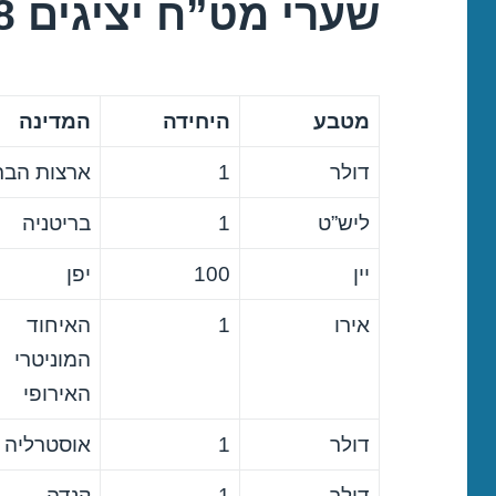
שערי מט”ח יציגים 24/05/2018
מטבע
היחידה
המדינה
דולר
1
ארצות הבר
ליש”ט
1
בריטניה
יין
100
יפן
אירו
1
האיחוד
המוניטרי
האירופי
דולר
1
אוסטרליה
דולר
1
קנדה