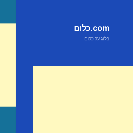
com.כלום
בלוג על כלום