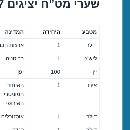
שערי מט”ח יציגים 23/06/2017
מטבע
היחידה
המדינה
דולר
1
ארצות הבר
ליש”ט
1
בריטניה
יין
100
יפן
אירו
1
האיחוד
המוניטרי
האירופי
דולר
1
אוסטרליה
דולר
1
קנדה