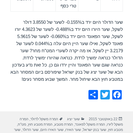
טרי כסף
שער הדולר היום ירד ב0.155%- לשער של 3.8550 דולר
לשקל, שער היורו היום ירד ב0.488%- לשער של 4.3623 יורו
לשקל, שער הפאונד היום ירד ב0.060%- לשער של 5.9615
פאונד לשקל, ואילו שער היין היום עלה ב0.044% לשער של
3.2179 יין לשקל. אז מה יקרה לשערי המט”ח מחר?
שער
הדולר כנראה ימשיך לרדת. כנראה שהיורו ימשיך לרדת.
כנראה שגם שער הפאונד והיין ירדו גם כן. כל זאת נדע בעדכון
הבא של שער יציג של בנק ישראל שיפורסם ביום המסחר הבא
במטבע חוץ הבא שיחול מחר. המשך שבוע מסחר נעים!
S
T
F
h
wi
a
ar
tt
c
פורסם
קטגוריות
תגיות
22 באוקטובר 2015
שער יציג
המרה משקל לדולר
,
המרה
e
er
e
בתאריך
משקל ליורו
,
המרה משקל לפאונד
,
המרת מטבע
,
המרת מטבע חוץ
,
מט"ח
,
b
מטבע חוץ
,
שער בנק ישראל
,
שער האירו
,
שער האירו היום
,
שער הדולר
,
שער