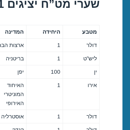
שערי מט”ח יציגים 22/12/2021
מטבע
היחידה
המדינה
דולר
1
ארצות הבר
ליש”ט
1
בריטניה
ין
100
יפן
אירו
1
האיחוד
המוניטרי
האירופי
דולר
1
אוסטרליה
דולר
1
קנדה