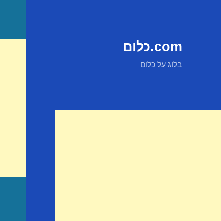
com.כלום
בלוג על כלום