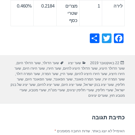
לירה
1
מצרים
0.2184
0.460%
שטרי
כסף
S
T
F
h
wi
a
ar
tt
c
פורסם
קטגוריות
תגיות
22 באוקטובר 2019
שער יציג
שער הדולר
,
שער הדולר היום
,
e
er
e
בתאריך
שער הדולר היציג
,
שער הדולר היציג להיום
,
שער היורו
,
שער היורו היום
,
שער
b
היורו היציג
,
שער היורו היציג להיום
,
שער היין
,
שער המרה
,
שער המרה דולר
,
שער המרה יורו
,
שער המרה פאונד
,
שער הפאונד
,
שער הפאונד היום
,
שער
o
חליפין
,
שער יציג בנק ישראל
,
שער יציג היום
,
שער יציג להיום
,
שער יציג של בנק
ישראל
,
שערי חליפין
,
שערי חליפין יציגים
,
שערי מט"ח
,
שערי מטבע
,
שערי
o
מטבע חוץ
,
שערים יציגים
k
כתיבת תגובה
האימייל לא יוצג באתר.
שדות החובה מסומנים
*