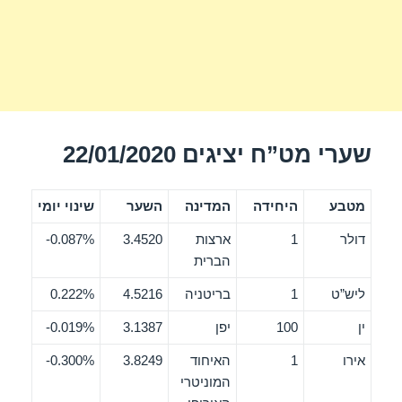
שערי מט”ח יציגים 22/01/2020
מטבע
היחידה
המדינה
השער
שינוי יומי
דולר
1
ארצות
3.4520
0.087%-
הברית
ליש”ט
1
בריטניה
4.5216
0.222%
ין
100
יפן
3.1387
0.019%-
אירו
1
האיחוד
3.8249
0.300%-
המוניטרי