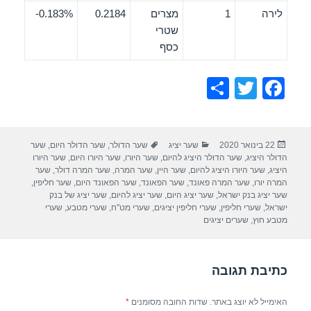
לירה
1
מצרים
0.2184
0.183%-
שטרי
כסף
S
T
F
h
wi
a
ar
tt
c
פורסם
קטגוריות
תגיות
22 בינואר 2020
שער יציג
שער הדולר
,
שער הדולר היום
,
שער
e
er
e
בתאריך
הדולר היציג
,
שער הדולר היציג להיום
,
שער היורו
,
שער היורו היום
,
שער היורו
b
היציג
,
שער היורו היציג להיום
,
שער היין
,
שער המרה
,
שער המרה דולר
,
שער
המרה יורו
,
שער המרה פאונד
,
שער הפאונד
,
שער הפאונד היום
,
שער חליפין
,
o
שער יציג בנק ישראל
,
שער יציג היום
,
שער יציג להיום
,
שער יציג של בנק
ישראל
,
שערי חליפין
,
שערי חליפין יציגים
,
שערי מט"ח
,
שערי מטבע
,
שערי
o
מטבע חוץ
,
שערים יציגים
k
כתיבת תגובה
האימייל לא יוצג באתר.
שדות החובה מסומנים
*