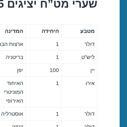
שערי מט”ח יציגים 21/12/2015
מטבע
היחידה
המדינה
דולר
1
ארצות הבר
ליש”ט
1
בריטניה
יין
100
יפן
אירו
1
האיחוד
המוניטרי
האירופי
דולר
1
אוסטרליה
דולר
1
קנדה