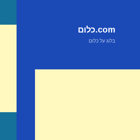
com.כלום
בלוג על כלום