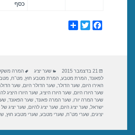
כסף
S
T
F
h
wi
a
ar
tt
c
e
er
e
b
פורסם
קטגוריות
תגיות
o
21 בדצמבר 2015
שער יציג
המרה משקל 
בתאריך
לפאונד
,
המרת מטבע
,
המרת מטבע חוץ
,
מט"ח
,
מטבע
o
האירו היום
,
שער הדולר
,
שער הדולר היום
,
שער הדולר 
k
שער היורו היום
,
שער היורו היציג
,
שער היורו היציג להי
שער המרה יורו
,
שער המרה פאונד
,
שער הפאונד
,
שער
ישראל
,
שער יציג היום
,
שער יציג להיום
,
שער יציג של 
יציגים
,
שערי מט"ח
,
שערי מטבע
,
שערי מטבע חוץ
,
שע