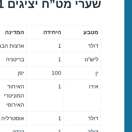
שערי מט”ח יציגים 21/10/2021
מטבע
היחידה
המדינה
דולר
1
ארצות הבר
ליש”ט
1
בריטניה
ין
100
יפן
אירו
1
האיחוד
המוניטרי
האירופי
דולר
1
אוסטרליה
דולר
1
קנדה