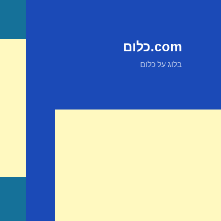
com.כלום
בלוג על כלום