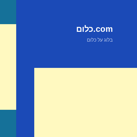
com.כלום
בלוג על כלום