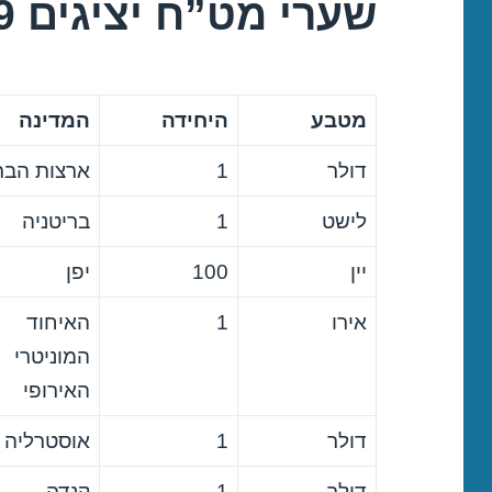
שערי מט”ח יציגים 21/06/2019
מטבע
היחידה
המדינה
דולר
1
ארצות הבר
לישט
1
בריטניה
יין
100
יפן
אירו
1
האיחוד
המוניטרי
האירופי
דולר
1
אוסטרליה
דולר
1
קנדה