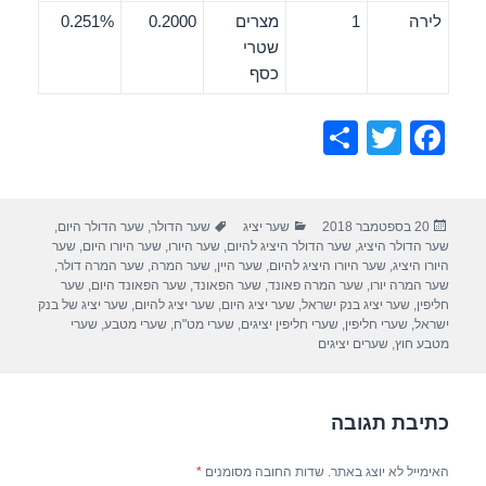
לירה
1
מצרים
0.2000
0.251%
שטרי
כסף
S
T
F
h
wi
a
ar
tt
c
פורסם
קטגוריות
תגיות
20 בספטמבר 2018
שער יציג
שער הדולר
,
שער הדולר היום
,
e
er
e
בתאריך
שער הדולר היציג
,
שער הדולר היציג להיום
,
שער היורו
,
שער היורו היום
,
שער
b
היורו היציג
,
שער היורו היציג להיום
,
שער היין
,
שער המרה
,
שער המרה דולר
,
שער המרה יורו
,
שער המרה פאונד
,
שער הפאונד
,
שער הפאונד היום
,
שער
o
חליפין
,
שער יציג בנק ישראל
,
שער יציג היום
,
שער יציג להיום
,
שער יציג של בנק
ישראל
,
שערי חליפין
,
שערי חליפין יציגים
,
שערי מט"ח
,
שערי מטבע
,
שערי
o
מטבע חוץ
,
שערים יציגים
k
כתיבת תגובה
האימייל לא יוצג באתר.
שדות החובה מסומנים
*