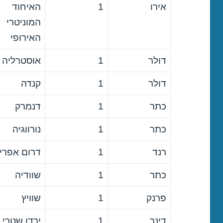
אירו
1
האיחוד
המוניטרי
האירופי
דולר
1
אוסטרליה
דולר
1
קנדה
כתר
1
דנמרק
כתר
1
נורווגיה
רנד
1
דרום אפרי
כתר
1
שוודיה
פרנק
1
שוויץ
דינר
1
ירדן שטרי