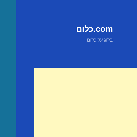
com.כלום
בלוג על כלום