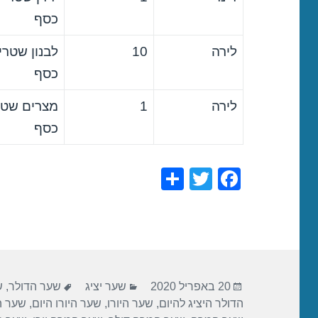
כסף
לירה
10
לבנון שטרי
כסף
לירה
1
מצרים שטר
כסף
S
T
F
h
wi
a
ar
tt
c
e
er
e
b
פורסם
קטגוריות
תגיות
o
20 באפריל 2020
שער יציג
שער הדולר
,
ש
בתאריך
הדולר היציג להיום
,
שער היורו
,
שער היורו היום
,
שער הי
o