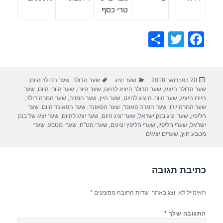
טרי כסף
S
T
F
h
wi
a
ar
tt
c
פורסם
קטגוריות
תגיות
20 בפברואר 2018
שער יציג
שער הדולר
,
שער הדולר היום
,
e
er
e
בתאריך
שער הדולר היציג
,
שער הדולר היציג להיום
,
שער היורו
,
שער היורו היום
,
שער
b
היורו היציג
,
שער היורו היציג להיום
,
שער היין
,
שער המרה
,
שער המרה דולר
,
שער המרה יורו
,
שער המרה פאונד
,
שער הפאונד
,
שער הפאונד היום
,
שער
o
חליפין
,
שער יציג בנק ישראל
,
שער יציג היום
,
שער יציג להיום
,
שער יציג של בנק
ישראל
,
שערי חליפין
,
שערי חליפין יציגים
,
שערי מט"ח
,
שערי מטבע
,
שערי
o
מטבע חוץ
,
שערים יציגים
k
כתיבת תגובה
האימייל לא יוצג באתר.
שדות החובה מסומנים
*
התגובה שלך
*