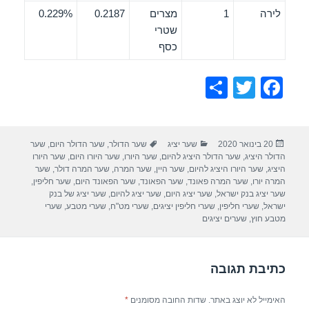
לירה
1
מצרים
0.2187
0.229%
שטרי
כסף
S
T
F
h
wi
a
ar
tt
c
פורסם
קטגוריות
תגיות
20 בינואר 2020
שער יציג
שער הדולר
,
שער הדולר היום
,
שער
e
er
e
בתאריך
הדולר היציג
,
שער הדולר היציג להיום
,
שער היורו
,
שער היורו היום
,
שער היורו
b
היציג
,
שער היורו היציג להיום
,
שער היין
,
שער המרה
,
שער המרה דולר
,
שער
המרה יורו
,
שער המרה פאונד
,
שער הפאונד
,
שער הפאונד היום
,
שער חליפין
,
o
שער יציג בנק ישראל
,
שער יציג היום
,
שער יציג להיום
,
שער יציג של בנק
ישראל
,
שערי חליפין
,
שערי חליפין יציגים
,
שערי מט"ח
,
שערי מטבע
,
שערי
o
מטבע חוץ
,
שערים יציגים
k
כתיבת תגובה
האימייל לא יוצג באתר.
שדות החובה מסומנים
*