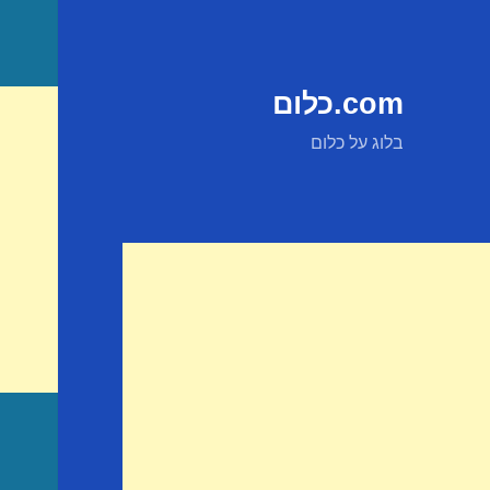
com.כלום
בלוג על כלום