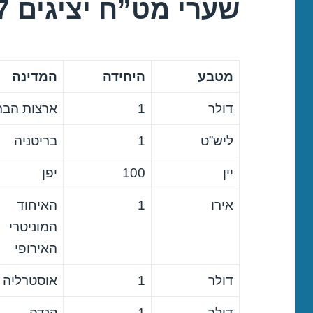
שערי מט”ח יציגים 19/07/2017
מטבע
היחידה
המדינה
דולר
1
ארצות הבר
ליש”ט
1
בריטניה
יין
100
יפן
אירו
1
האיחוד
המוניטרי
האירופי
דולר
1
אוסטרליה
דולר
1
קנדה