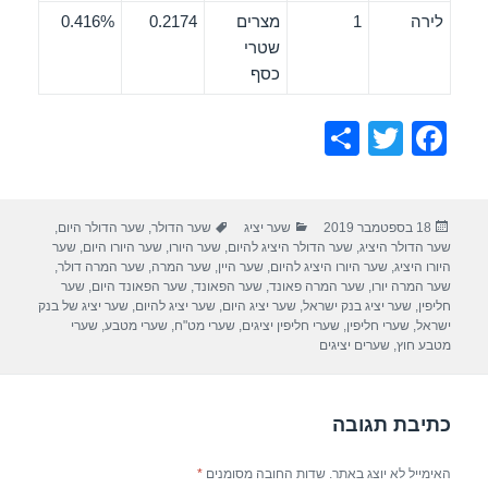
לירה
1
מצרים
0.2174
0.416%
שטרי
כסף
S
T
F
h
wi
a
ar
tt
c
פורסם
קטגוריות
תגיות
18 בספטמבר 2019
שער יציג
שער הדולר
,
שער הדולר היום
,
e
er
e
בתאריך
שער הדולר היציג
,
שער הדולר היציג להיום
,
שער היורו
,
שער היורו היום
,
שער
b
היורו היציג
,
שער היורו היציג להיום
,
שער היין
,
שער המרה
,
שער המרה דולר
,
שער המרה יורו
,
שער המרה פאונד
,
שער הפאונד
,
שער הפאונד היום
,
שער
o
חליפין
,
שער יציג בנק ישראל
,
שער יציג היום
,
שער יציג להיום
,
שער יציג של בנק
ישראל
,
שערי חליפין
,
שערי חליפין יציגים
,
שערי מט"ח
,
שערי מטבע
,
שערי
o
מטבע חוץ
,
שערים יציגים
k
כתיבת תגובה
האימייל לא יוצג באתר.
שדות החובה מסומנים
*