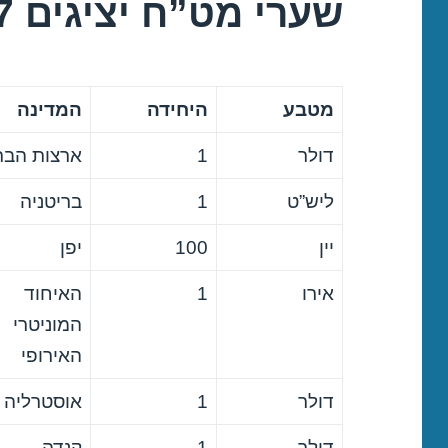
שערי מט”ח יציגים 17/03/2017
מטבע
היחידה
המדינה
דולר
1
ארצות הבר
ליש”ט
1
בריטניה
יין
100
יפן
אירו
1
האיחוד
המוניטרי
האירופי
דולר
1
אוסטרליה
דולר
1
קנדה