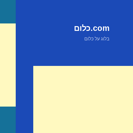
com.כלום
בלוג על כלום