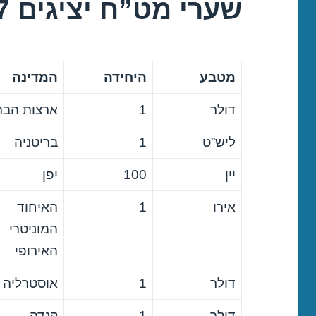
שערי מט”ח יציגים 17/01/2017
מטבע
היחידה
המדינה
דולר
1
ארצות הבר
ליש”ט
1
בריטניה
יין
100
יפן
אירו
1
האיחוד
המוניטרי
האירופי
דולר
1
אוסטרליה
דולר
1
קנדה