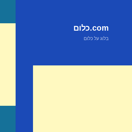
com.כלום
בלוג על כלום